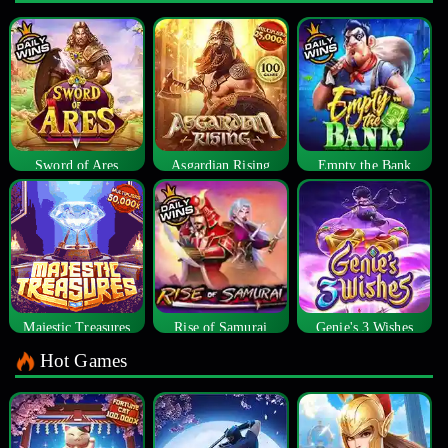
Sword of Ares
Asgardian Rising
Empty the Bank
Majestic Treasures
Rise of Samurai
Genie's 3 Wishes
Hot Games