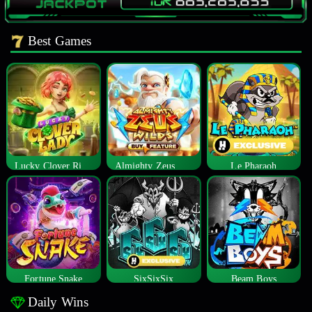
Best Games
Lucky Clover Riches
Almighty Zeus Wilds™
Le Pharaoh
Fortune Snake
SixSixSix
Beam Boys
Daily Wins