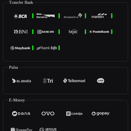
Transfer Bank
Pulsa
E-Money