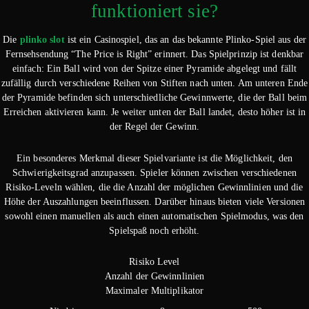
funktioniert sie?
Die
plinko slot
ist ein Casinospiel, das an das bekannte Plinko-Spiel aus der
Fernsehsendung “The Price is Right” erinnert. Das Spielprinzip ist denkbar
einfach: Ein Ball wird von der Spitze einer Pyramide abgelegt und fällt
zufällig durch verschiedene Reihen von Stiften nach unten. Am unteren Ende
der Pyramide befinden sich unterschiedliche Gewinnwerte, die der Ball beim
Erreichen aktivieren kann. Je weiter unten der Ball landet, desto höher ist in
der Regel der Gewinn.
Ein besonderes Merkmal dieser Spielvariante ist die Möglichkeit, den
Schwierigkeitsgrad anzupassen. Spieler können zwischen verschiedenen
Risiko-Leveln wählen, die die Anzahl der möglichen Gewinnlinien und die
Höhe der Auszahlungen beeinflussen. Darüber hinaus bieten viele Versionen
sowohl einen manuellen als auch einen automatischen Spielmodus, was den
Spielspaß noch erhöht.
Risiko Level
Anzahl der Gewinnlinien
Maximaler Multiplikator