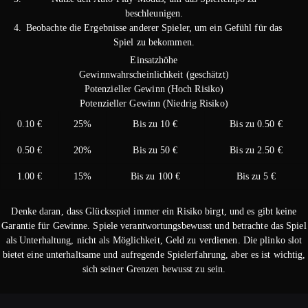
beschleunigen.
Beobachte die Ergebnisse anderer Spieler, um ein Gefühl für das
Spiel zu bekommen.
Einsatzhöhe
Gewinnwahrscheinlichkeit (geschätzt)
Potenzieller Gewinn (Hoch Risiko)
Potenzieller Gewinn (Niedrig Risiko)
0.10 €
25%
Bis zu 10 €
Bis zu 0.50 €
0.50 €
20%
Bis zu 50 €
Bis zu 2.50 €
1.00 €
15%
Bis zu 100 €
Bis zu 5 €
Denke daran, dass Glücksspiel immer ein Risiko birgt, und es gibt keine
Garantie für Gewinne. Spiele verantwortungsbewusst und betrachte das Spiel
als Unterhaltung, nicht als Möglichkeit, Geld zu verdienen. Die plinko slot
bietet eine unterhaltsame und aufregende Spielerfahrung, aber es ist wichtig,
sich seiner Grenzen bewusst zu sein.