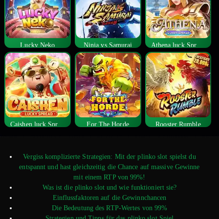
Lucky Neko
Ninja vs Samurai
Athena luck Spread
Caishen luck Spread
For The Horde
Rooster Rumble
Vergiss komplizierte Strategien: Mit der plinko slot spielst du
entspannt und hast gleichzeitig die Chance auf massive Gewinne
mit einem RTP von 99%!
Was ist die plinko slot und wie funktioniert sie?
Einflussfaktoren auf die Gewinnchancen
Die Bedeutung des RTP-Wertes von 99%
Strategien und Tipps für das plinko slot Spiel