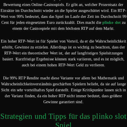
Bewertung eines Online-Casinospiels. Er gibt an, welcher Prozentsatz der
Einsätze im Durchschnitt wieder an die Spieler ausgeschüttet wird. Ein RTP-
Wert von 99% bedeutet, dass das Spiel im Laufe der Zeit im Durchschnitt 99
Cent für jeden eingesetzten Euro zurückzahlt. Dies macht die
plinko slot
zu
einem der Casinospiele mit dem höchsten RTP auf dem Markt.
Ein hoher RTP-Wert ist für Spieler von Vorteil, da er die Wahrscheinlichkeit
erhöht, Gewinne zu erzielen. Allerdings ist es wichtig zu beachten, dass der
RTP-Wert ein theoretischer Wert ist, der auf langfristigen Spielsitzungen
basiert. Kurzfristige Ergebnisse können stark variieren, und es ist möglich,
auch bei einem hohen RTP-Wert Geld zu verlieren.
Die 99% RTP Rendite macht diese Variante vor allem bei Mathematik und
Wahrscheinlichkeitsverständnis geschärften Spielern beliebt, da sie auf lange
Sicht ein sehr vorteilhaftes Spiel darstellt. Einige Kritikpunkte lassen sich in
der Varianz finden, da ein hoher RTP nicht immer bedutet, dass größere
Gewinne garantiert sind.
Strategien und Tipps für das plinko slot
Spiel