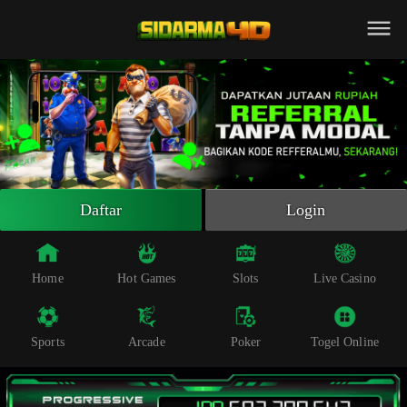
Beranda
Slot Online
Live Casino
Sportsbook
Arcade
Togel Online
Daftar
Login
Poker
Whatsapp
Home
Hot Games
Slots
Live Casino
Telegram
Sports
Arcade
Poker
Togel Online
Livechat