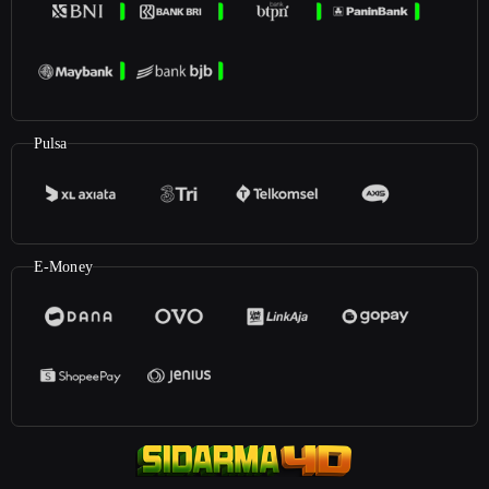
Pulsa
E-Money