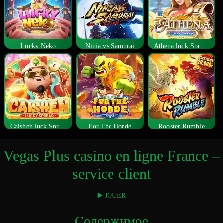
Lucky Neko
Ninja vs Samurai
Athena luck Spread
Caishen luck Spread
For The Horde
Rooster Rumble
Vegas Plus casino en ligne France –
service client
▶️ JOUER
Содержимое