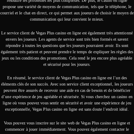
résoudre les problèmes les plus complexes. De plus, le casino en ligne
propose une variété de moyens de communication, tels que le téléphone, le
courriel et le chat en direct, ce qui permet aux joueurs de choisir le moyen de
communication qui leur convient le mieux.
Le service client de Vegas Plus casino en ligne est également très attentionné
envers les joueurs. Les agents de service sont très bien formés et savent
répondre à toutes les questions que les joueurs pourraient avoir. Ils sont
également très patient et peuvent prendre le temps de expliquer les règles des
jeux ou les conditions des promotions. Cela rend le jeu encore plus agréable
et sécurisé pour les joueurs.
En résumé, le service client de Vegas Plus casino en ligne est l’un des
éléments clés de son succès. Avec son service client exceptionnel, les joueurs
peuvent être assurés de recevoir une aide en cas de besoin et de bénéficier
d’une expérience de jeu agréable et sécurisée. Si vous cherchez un casino en
ligne où vous pouvez vous sentir en sécurité et avoir une expérience de jeu
exceptionnelle, Vegas Plus casino en ligne est sans doute l’endroit idéal.
Vous pouvez vous inscrire sur le site web de Vegas Plus casino en ligne et
commencer à jouer immédiatement. Vous pouvez également contacter le