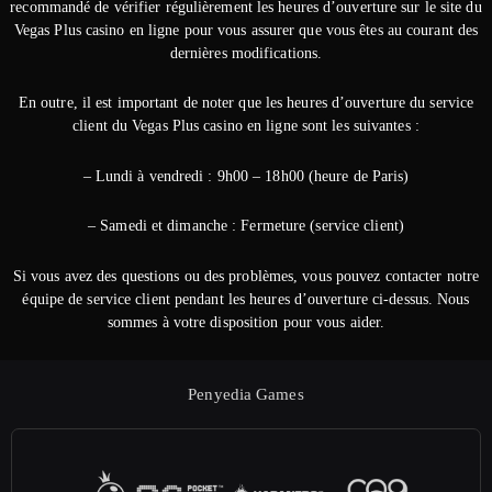
recommandé de vérifier régulièrement les heures d’ouverture sur le site du
Vegas Plus casino en ligne pour vous assurer que vous êtes au courant des
dernières modifications.
En outre, il est important de noter que les heures d’ouverture du service
client du Vegas Plus casino en ligne sont les suivantes :
– Lundi à vendredi : 9h00 – 18h00 (heure de Paris)
– Samedi et dimanche : Fermeture (service client)
Si vous avez des questions ou des problèmes, vous pouvez contacter notre
équipe de service client pendant les heures d’ouverture ci-dessus. Nous
sommes à votre disposition pour vous aider.
Penyedia Games