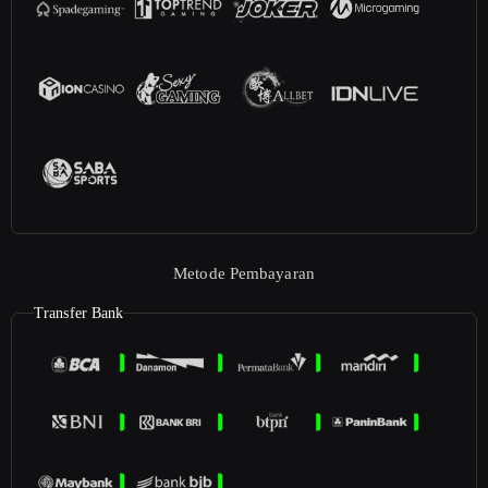
Metode Pembayaran
Transfer Bank