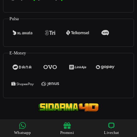
Pulsa
E-Money
©2025
Sidarma4D
. All rights reserved | 18+
Whatsapp
Promosi
Livechat