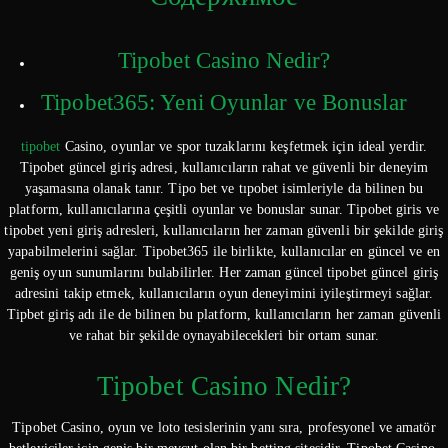
Tipobet Casino Nedir?
Tipobet365: Yeni Oyunlar ve Bonuslar
tipobet
Casino, oyunlar ve spor tuzaklarını keşfetmek için ideal yerdir.
Tipobet güncel giriş adresi, kullanıcıların rahat ve güvenli bir deneyim
yaşamasına olanak tanır. Tipo bet ve tıpobet isimleriyle da bilinen bu
platform, kullanıcılarına çeşitli oyunlar ve bonuslar sunar. Tipobet giris ve
tipobet yeni giriş adresleri, kullanıcıların her zaman güvenli bir şekilde giriş
yapabilmelerini sağlar. Tipobet365 ile birlikte, kullanıcılar en güncel ve en
geniş oyun sunumlarını bulabilirler. Her zaman güncel tipobet güncel giriş
adresini takip etmek, kullanıcıların oyun deneyimini iyileştirmeyi sağlar.
Tipbet giriş adı ile de bilinen bu platform, kullanıcıların her zaman güvenli
ve rahat bir şekilde oynayabilecekleri bir ortam sunar.
Tipobet Casino Nedir?
Tipobet Casino, oyun ve loto tesislerinin yanı sıra, profesyonel ve amatör