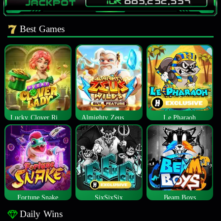
Best Games
Lucky Clover Riches
Almighty Zeus Wilds™
Le Pharaoh
Fortune Snake
SixSixSix
Beam Boys
Daily Wins