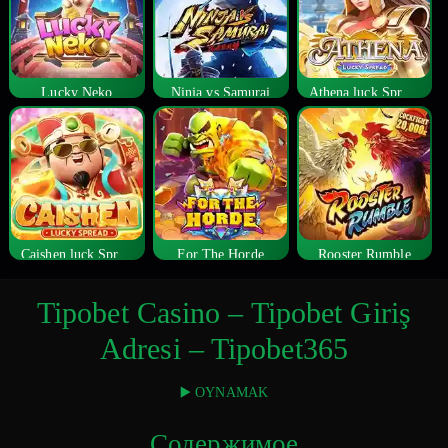
Lucky Neko
Ninja vs Samurai
Athena luck Spread
Caishen luck Spread
For The Horde
Rooster Rumble
Tipobet Casino – Tipobet Giriş
Adresi – Tipobet365
▶️ OYNAMAK
Содержимое