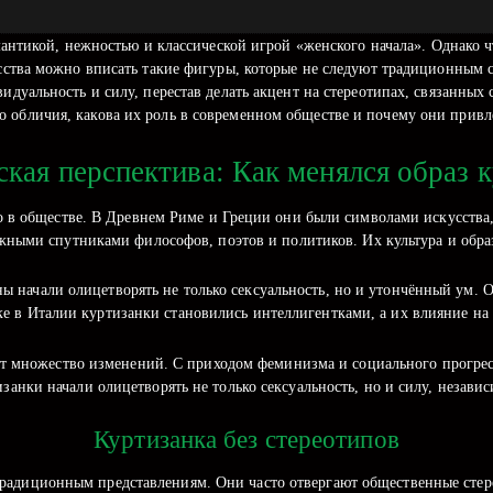
мантикой, нежностью и классической игрой «женского начала». Однако ч
ства можно вписать такие фигуры, которые не следуют традиционным ст
дуальность и силу, перестав делать акцент на стереотипах, связанных
о обличия, какова их роль в современном обществе и почему они прив
кая перспектива: Как менялся образ 
о в обществе. В Древнем Риме и Греции они были символами искусства,
ажными спутниками философов, поэтов и политиков. Их культура и обра
ы начали олицетворять не только сексуальность, но и утончённый ум. О
еке в Италии куртизанки становились интеллигентками, а их влияние на 
ет множество изменений. С приходом феминизма и социального прогрес
анки начали олицетворять не только сексуальность, но и силу, независ
Куртизанка без стереотипов
традиционным представлениям. Они часто отвергают общественные стере