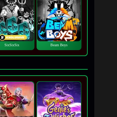
SixSixSix
Beam Boys