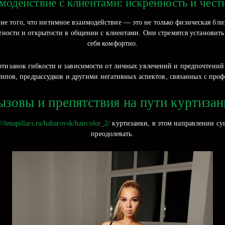
модействие с клиентами: искренность и чест
е того, что интимное взаимодействие — это не только физическая бли
ости и открытости в общении с клиентами. Они стремятся установить 
себя комфортно.
куртизанок гибкости и зависимости от личных увлечений и предпочтений
типов, предрассудков и другими негативных аспектов, связанных с проф
ызовы и препятствия на пути куртизан
://lenapillars.ru/habarovsk/haircolor_2/
куртизанки, в этом направлении су
преодолевать.