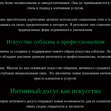
ть более независимыми и самодостаточными. Они не привязываются к и
стиль и подход к интимным услугам.
ована проституция, куртизанки активно используют социальные сети и 
ываясь на своих предпочтениях и интересах. В результате они становят
традиционных форм подчинения и уничижения.
Искусство соблазна и профессионализм
венны за создание и поддержание нового образа искусства соблазна. Это
и обладают высоким уровнем интеллекта и профессионализма, позволя
ия. Многие из них осваивают искусство общения, активного слушания 
 глубокая эмоциональная связь. Это абсолютно новое понимание интимно
просто клиентом и услугой.
Интимный досуг как искусство
теров интимного досуга открывает новые возможности для их клиентов.
обеих сторон открытости и честности.