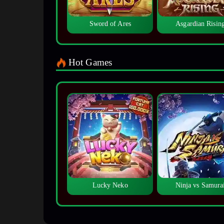
Sword of Ares
Asgardian Risin
Hot Games
Lucky Neko
Ninja vs Samura