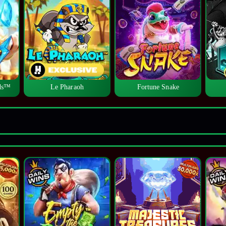
lds™
Le Pharaoh
Fortune Snake