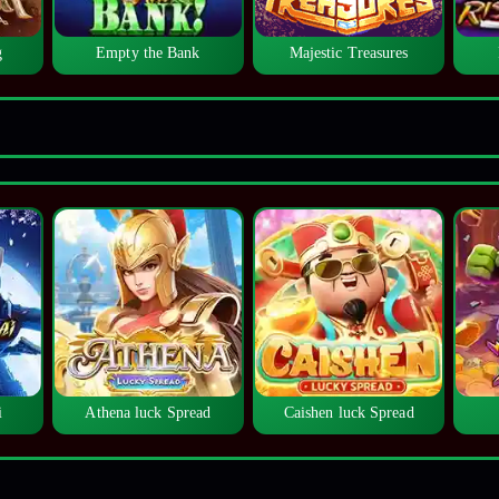
g
Empty the Bank
Majestic Treasures
i
Athena luck Spread
Caishen luck Spread