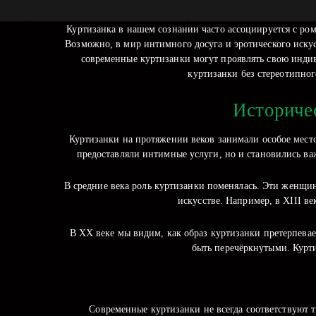
Куртизанка в нашем сознании часто ассоциируется с ро
Возможно, в мир интимного досуга и эротического искус
современные куртизанки могут проявлять свою индиви
куртизанки без стереотипног
Историчес
Куртизанки на протяжении веков занимали особое мест
предоставляли интимные услуги, но и становились в
В средние века роль куртизанки поменялась. Эти женщин
искусстве. Например, в XIII в
В XX веке мы видим, как образ куртизанки претерпева
быть перечёркнутыми. Куртиз
Современные куртизанки не всегда соответствуют 