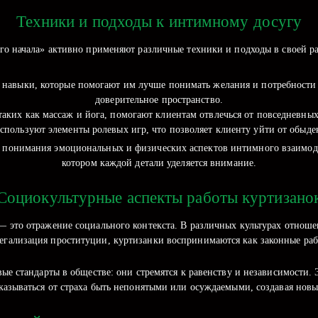
Техники и подходы к интимному досугу
го начала» активно применяют различные техники и подходы в своей ра
навыки, которые помогают им лучше понимать желания и потребности к
доверительное пространство.
аких как массаж и йога, помогают клиентам отвлечься от повседневных
пользуют элементы ролевых игр, что позволяет клиенту уйти от обыде
го понимания эмоциональных и физических аспектов интимного взаимоде
котором каждой детали уделяется внимание.
Социокультурные аспекты работы куртизано
это отражение социального контекста. В различных культурах отноше
 легализация проституции, куртизанки воспринимаются как законные р
вые стандарты в обществе: они стремятся к равенству и независимости.
казываться от страха быть непонятыми или осуждаемыми, создавая новы