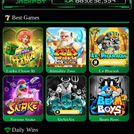
Best Games
Lucky Clover Riches
Almighty Zeus Wilds™
Le Pharaoh
Fortune Snake
SixSixSix
Beam Boys
Daily Wins