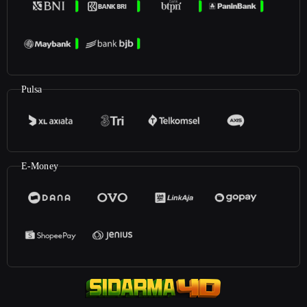
Pulsa
E-Money