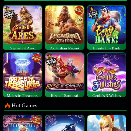
Sword of Ares
Asgardian Rising
Empty the Bank
Majestic Treasures
Rise of Samurai
Genie's 3 Wishes
Hot Games