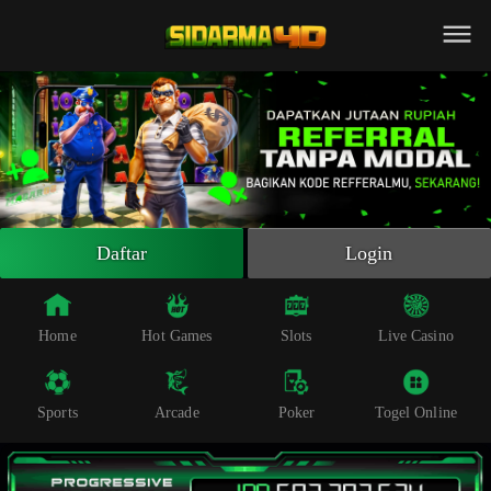
Beranda
Slot Online
Live Casino
Sportsbook
Arcade
Togel Online
Daftar
Login
Poker
Whatsapp
Home
Hot Games
Slots
Live Casino
Telegram
Sports
Arcade
Poker
Togel Online
Livechat