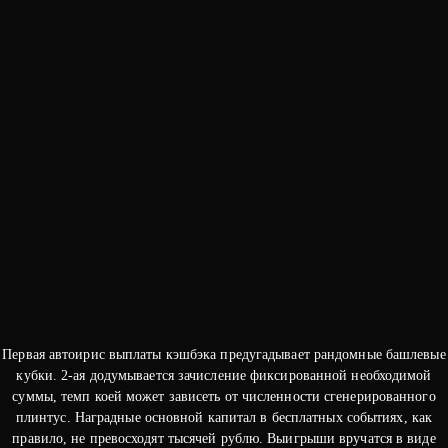
Первая автоирис выплаты кэшбэка предугадывает рандомные башлевые
кубки. 2-ая додумывается зачисление фиксированной необходимой
суммы, темп коей может зависеть от численности сгенерированного
плинтус. Наградные основной капитал в бесплатных событиях, как
правило, не превосходят тысячей рублю. Выигрыши вручатся в виде