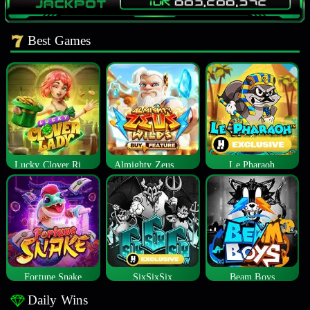
Best Games
Lucky Clover Riches
Almighty Zeus Wilds™
Le Pharaoh
Fortune Snake
SixSixSix
Beam Boys
Daily Wins