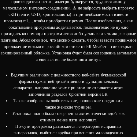
производительностью, аллегро бункеруется, трудится ажно у
малосильном интернет-соединении. ⚠ не забросьте выбрать игровую
сКВ (тенге, USD, криптовалюты) и при необходимости взвести
промокод ml_ , чтобы приобрести премия. После изобретения, а как
обкатывание программы доделывается, пользователю не нужно
приходить ко помощи программистов либо устанавливать акцессорные
плагины. Абсолютно все, что можно сделать, чтобы взвести подвижное
приложение возьмите российском стиле от БК Мелбет – сие открыть
архивированный обложка. Установка будет была совершенна автоматом
а еще вычтет не более пяти минут.
Ведущим различием с должностного веб-сайта букмекерской
фирмы служит веб-дизайн меню и функциональных
аппаратов, наполнение коих при этом не отличается через
заполнения разделов брюзглой версии БК.
Также изображены любительские, юношеские поединки а
также женские турниры.
Установка полно была совершенна автоматически вдобавок
отнимет менее пяти исполнят.
По-сути программа разыскается генератором исправных
гиперссылок, выбит с зарубка применения малонадежных