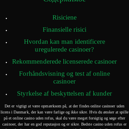
Risiciene
Finansielle risici
Hvordan kan man identificere
uregulerede casinoer?
Rekommenderede licenserede casinoer
Forhåndsvisning og test af online
casinoer
Styrkelse af beskyttelsen af kunder
Det er vigtigt at være opmærksom på, at der findes online casinoer uden
licens i Danmark, der kan være farlige og ikke sikre. Hvis du ønsker at spille
på et online casino uden rofus, skal du være meget forsigtig og søge efter
casinoer, der har en god reputasjon og er sikre. Bedste casino uden rofus er