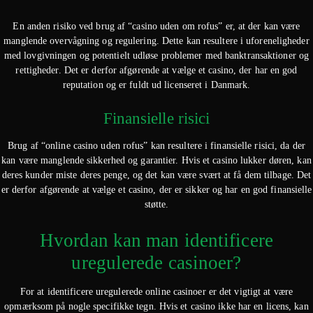
En anden risiko ved brug af “casino uden om rofus” er, at der kan være
manglende overvågning og regulering. Dette kan resultere i uforeneligheder
med lovgivningen og potentielt udløse problemer med banktransaktioner og
rettigheder. Det er derfor afgørende at vælge et casino, der har en god
reputation og er fuldt ud licenseret i Danmark.
Finansielle risici
Brug af “online casino uden rofus” kan resultere i finansielle risici, da der
kan være manglende sikkerhed og garantier. Hvis et casino lukker døren, kan
deres kunder miste deres penge, og det kan være svært at få dem tilbage. Det
er derfor afgørende at vælge et casino, der er sikker og har en god finansielle
støtte.
Hvordan kan man identificere
uregulerede casinoer?
For at identificere uregulerede online casinoer er det vigtigt at være
opmærksom på nogle specifikke tegn. Hvis et casino ikke har en licens, kan