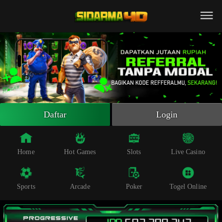
Beranda
Slot Online
Live Casino
Sportsbook
Arcade
Togel Online
Daftar
Login
Poker
Whatsapp
Home
Hot Games
Slots
Live Casino
Telegram
Sports
Arcade
Poker
Togel Online
Livechat