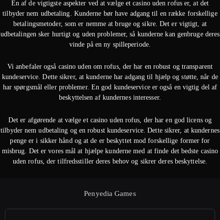
En af de vigtigste aspekter ved at vælge et casino uden rofus er, at det
tilbyder nem udbetaling. Kunderne bør have adgang til en række forskellige
betalingsmetoder, som er nemme at bruge og sikre. Det er vigtigt, at
udbetalingen sker hurtigt og uden problemer, så kunderne kan genbruge deres
vinde på en ny spilleperiode.
Vi anbefaler også casino uden om rofus, der har en robust og transparent
kundeservice. Dette sikrer, at kunderne har adgang til hjælp og støtte, når de
har spørgsmål eller problemer. En god kundeservice er også en vigtig del af
beskyttelsen af kundernes interesser.
Det er afgørende at vælge et casino uden rofus, der har en god licens og
tilbyder nem udbetaling og en robust kundeservice. Dette sikrer, at kundernes
penge er i sikker hånd og at de er beskyttet mod forskellige former for
misbrug. Det er vores mål at hjælpe kunderne med at finde det bedste casino
uden rofus, der tilfredsstiller deres behov og sikrer deres beskyttelse.
Penyedia Games