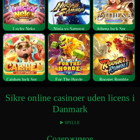
Lucky Neko
Ninja vs Samurai
Athena luck Spread
Caishen luck Spread
For The Horde
Rooster Rumble
Sikre online casinoer uden licens i
Danmark
▶️ SPILLE
Содержимое