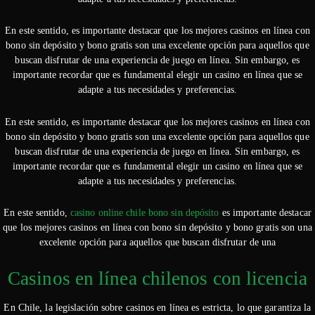
En este sentido, es importante destacar que los mejores casinos en línea con
bono sin depósito y bono gratis son una excelente opción para aquellos que
buscan disfrutar de una experiencia de juego en línea. Sin embargo, es
importante recordar que es fundamental elegir un casino en línea que se
adapte a tus necesidades y preferencias.
En este sentido, es importante destacar que los mejores casinos en línea con
bono sin depósito y bono gratis son una excelente opción para aquellos que
buscan disfrutar de una experiencia de juego en línea. Sin embargo, es
importante recordar que es fundamental elegir un casino en línea que se
adapte a tus necesidades y preferencias.
En este sentido,
casino online chile bono sin depósito
es importante destacar
que los mejores casinos en línea con bono sin depósito y bono gratis son una
excelente opción para aquellos que buscan disfrutar de una
Casinos en línea chilenos con licencia
En Chile, la legislación sobre casinos en línea es estricta, lo que garantiza la