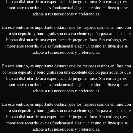
buscan disfrutar de una experiencia de juego en línea. Sin embargo, es
importante recordar que es fundamental elegir un casino en línea que se
adapte a tus necesidades y preferencias.
En este sentido, es importante destacar que los mejores casinos en línea con
bono sin depósito y bono gratis son una excelente opción para aquellos que
buscan disfrutar de una experiencia de juego en línea. Sin embargo, es
importante recordar que es fundamental elegir un casino en línea que se
adapte a tus necesidades y preferencias.
En este sentido, es importante destacar que los mejores casinos en línea con
bono sin depósito y bono gratis son una excelente opción para aquellos que
buscan disfrutar de una experiencia de juego en línea. Sin embargo, es
importante recordar que es fundamental elegir un casino en línea que se
adapte a tus necesidades y preferencias.
En este sentido, es importante destacar que los mejores casinos en línea con
bono sin depósito y bono gratis son una excelente opción para aquellos que
buscan disfrutar de una experiencia de juego en línea. Sin embargo, es
importante recordar que es fundamental elegir un casino en línea que se
adapte a tus necesidades y preferencias.