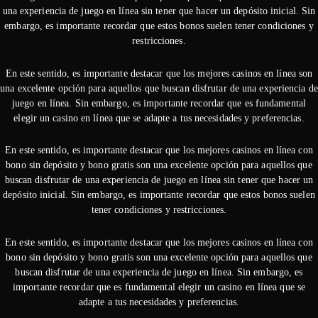
una experiencia de juego en línea sin tener que hacer un depósito inicial. Sin
embargo, es importante recordar que estos bonos suelen tener condiciones y
restricciones.
En este sentido, es importante destacar que los mejores casinos en línea son
una excelente opción para aquellos que buscan disfrutar de una experiencia de
juego en línea. Sin embargo, es importante recordar que es fundamental
elegir un casino en línea que se adapte a tus necesidades y preferencias.
En este sentido, es importante destacar que los mejores casinos en línea con
bono sin depósito y bono gratis son una excelente opción para aquellos que
buscan disfrutar de una experiencia de juego en línea sin tener que hacer un
depósito inicial. Sin embargo, es importante recordar que estos bonos suelen
tener condiciones y restricciones.
En este sentido, es importante destacar que los mejores casinos en línea con
bono sin depósito y bono gratis son una excelente opción para aquellos que
buscan disfrutar de una experiencia de juego en línea. Sin embargo, es
importante recordar que es fundamental elegir un casino en línea que se
adapte a tus necesidades y preferencias.