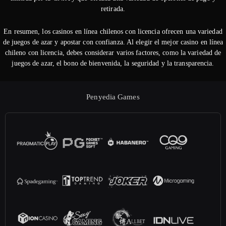
retirada.
En resumen, los casinos en línea chilenos con licencia ofrecen una variedad
de juegos de azar y apostar con confianza. Al elegir el mejor casino en línea
chileno con licencia, debes considerar varios factores, como la variedad de
juegos de azar, el bono de bienvenida, la seguridad y la transparencia.
Penyedia Games