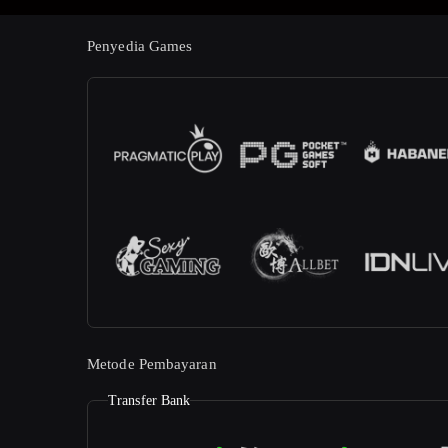
Penyedia Games
Metode Pembayaran
Transfer Bank