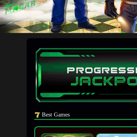
Best Games