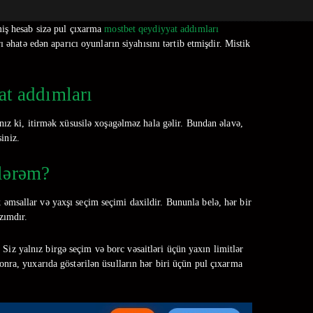
miş hesab sizə pul çıxarma
mostbet qeydiyyat addımları
hatə edən aparıcı oyunların siyahısını tərtib etmişdir.
Mistik
at addımları
ız ki, itirmək xüsusilə xoşagəlməz hala gəlir. Bundan əlavə,
iniz.
lərəm?
k əmsallar və yaxşı seçim seçimi daxildir. Bununla belə, hər bir
zımdır.
Siz yalnız birgə seçim və borc vəsaitləri üçün yaxın limitlər
nra, yuxarıda göstərilən üsulların hər biri üçün pul çıxarma