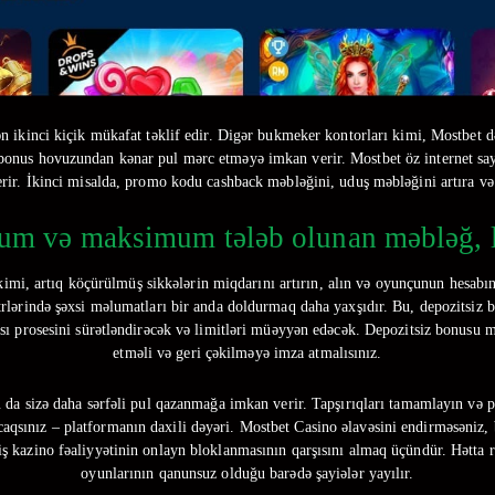
ən ikinci kiçik mükafat təklif edir. Digər bukmeker kontorları kimi, Mostbet 
bonus hovuzundan kənar pul mərc etməyə imkan verir. Mostbet öz internet saytı v
erir. İkinci misalda, promo kodu cashback məbləğini, uduş məbləğini artıra və 
m və maksimum tələb olunan məbləğ, l
imi, artıq köçürülmüş sikkələrin miqdarını artırın, alın və oyunçunun hesabına
rlərində şəxsi məlumatları bir anda doldurmaq daha yaxşıdır. Bu, depozitsiz 
ası prosesini sürətləndirəcək və limitləri müəyyən edəcək. Depozitsiz bonusu 
etməli və geri çəkilməyə imza atmalısınız.
u da sizə daha sərfəli pul qazanmağa imkan verir. Tapşırıqları tamamlayın və p
acaqsınız – platformanın daxili dəyəri. Mostbet Casino əlavəsini endirməsəni
 kazino fəaliyyətinin onlayn bloklanmasının qarşısını almaq üçündür. Hətta 
oyunlarının qanunsuz olduğu barədə şayiələr yayılır.