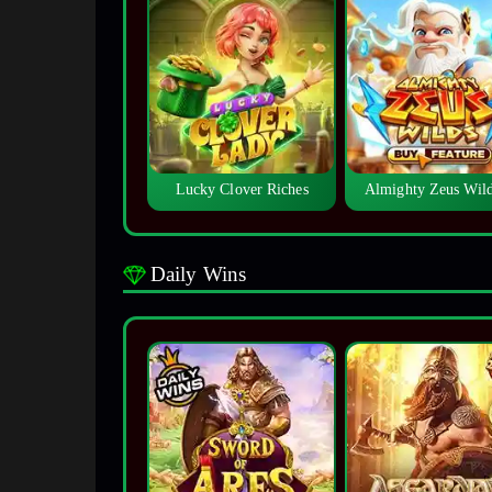
Lucky Clover Riches
Almighty Zeus Wi
Daily Wins