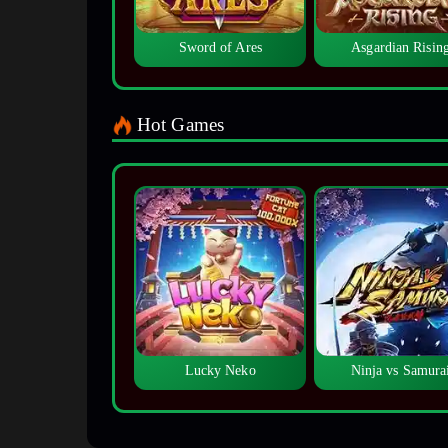
Sword of Ares
Asgardian Risin
Hot Games
Lucky Neko
Ninja vs Samura