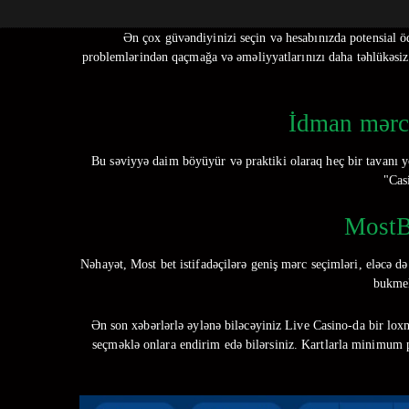
Ən çox güvəndiyinizi seçin və hesabınızda potensial 
problemlərindən qaçmağa və əməliyyatlarınızı daha təhlükəsiz
İdman mərcl
Bu səviyyə daim böyüyür və praktiki olaraq heç bir tavanı y
"Cas
MostB
Nəhayət, Most bet istifadəçilərə geniş mərc seçimləri, eləcə də
bukmek
Ən son xəbərlərlə əylənə biləcəyiniz Live Casino-da bir loxm
seçməklə onlara endirim edə bilərsiniz. Kartlarla minimum p