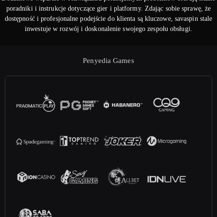
poradniki i instrukcje dotyczące gier i platformy. Zdając sobie sprawę, że
dostępność i profesjonalne podejście do klienta są kluczowe, savaspin stale
inwestuje w rozwój i doskonalenie swojego zespołu obsługi.
Penyedia Games