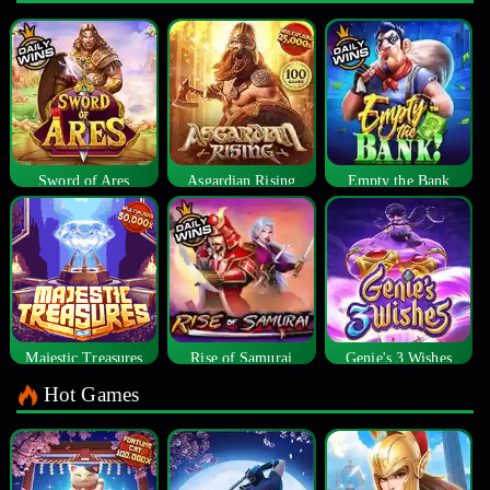
Sword of Ares
Asgardian Rising
Empty the Bank
Majestic Treasures
Rise of Samurai
Genie's 3 Wishes
Hot Games