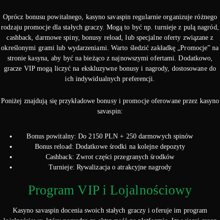
Oprócz bonusu powitalnego, kasyno savaspin regularnie organizuje różnego
rodzaju promocje dla stałych graczy. Mogą to być np. turnieje z pulą nagród,
cashback, darmowe spiny, bonusy reload, lub specjalne oferty związane z
określonymi grami lub wydarzeniami. Warto śledzić zakładkę „Promocje” na
stronie kasyna, aby być na bieżąco z najnowszymi ofertami. Dodatkowo,
gracze VIP mogą liczyć na ekskluzywne bonusy i nagrody, dostosowane do
ich indywidualnych preferencji.
Poniżej znajdują się przykładowe bonusy i promocje oferowane przez kasyno
savaspin:
Bonus powitalny: Do 2150 PLN + 250 darmowych spinów
Bonus reload: Dodatkowe środki na kolejne depozyty
Cashback: Zwrot części przegranych środków
Turnieje: Rywalizacja o atrakcyjne nagrody
Program VIP i Lojalnościowy
Kasyno savaspin docenia swoich stałych graczy i oferuje im program