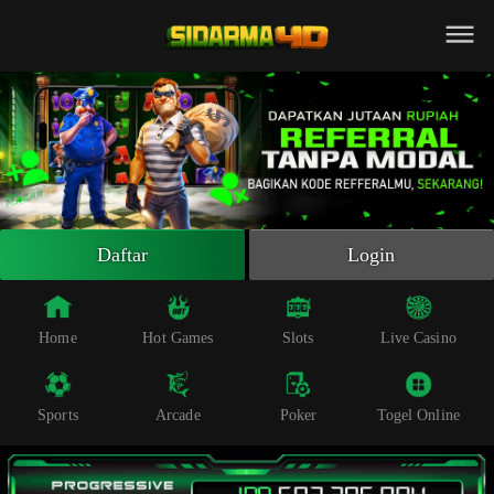
Beranda
Slot Online
Live Casino
Sportsbook
Arcade
Togel Online
Daftar
Login
Poker
Whatsapp
Home
Hot Games
Slots
Live Casino
Telegram
Sports
Arcade
Poker
Togel Online
Livechat