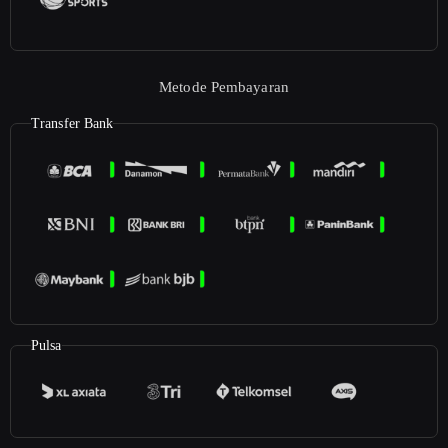
Metode Pembayaran
Transfer Bank
Pulsa