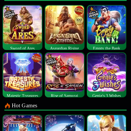
Sword of Ares
Asgardian Rising
Empty the Bank
Majestic Treasures
Rise of Samurai
Genie's 3 Wishes
Hot Games