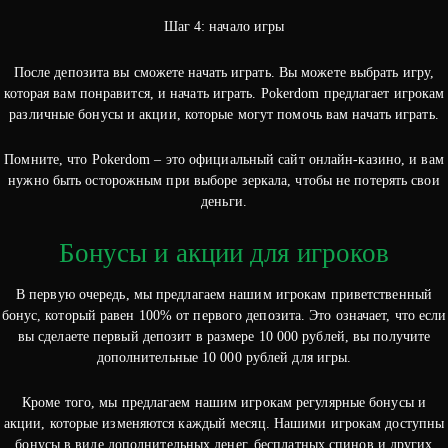
Шаг 4: начало игры
После депозита вы сможете начать играть. Вы можете выбрать игру,
которая вам понравится, и начать играть. Pokerdom предлагает игрокам
различные бонусы и акции, которые могут помочь вам начать играть.
Помните, что Pokerdom – это официальный сайт онлайн-казино, и вам
нужно быть осторожным при выборе зеркала, чтобы не потерять свои
деньги.
Бонусы и акции для игроков
В первую очередь, мы предлагаем нашим игрокам приветственный
бонус, который равен 100% от первого депозита. Это означает, что если
вы сделаете первый депозит в размере 10 000 рублей, вы получите
дополнительные 10 000 рублей для игры.
Кроме того, мы предлагаем нашим игрокам регулярные бонусы и
акции, которые изменяются каждый месяц. Нашими игрокам доступны
бонусы в виде дополнительных денег, бесплатных спинов и других