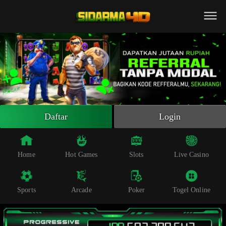
Beranda
Slot Online
Live Casino
Sportsbook
Arcade
Togel Online
Daftar
Login
Poker
Whatsapp
Home
Hot Games
Slots
Live Casino
Telegram
Sports
Arcade
Poker
Togel Online
Livechat