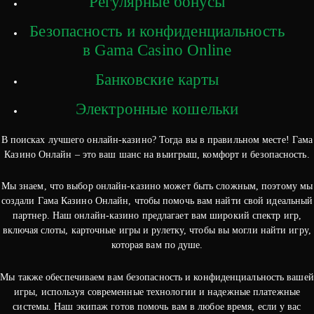
Регулярные бонусы
Безопасность и конфиденциальность
в Gama Casino Online
Банковские карты
Электронные кошельки
В поисках лучшего онлайн-казино? Тогда вы в правильном месте! Гама
Казино Онлайн – это ваш шанс на выигрыш, комфорт и безопасность.
Мы знаем, что выбор онлайн-казино может быть сложным, поэтому мы
создали Гама Казино Онлайн, чтобы помочь вам найти свой идеальный
партнер. Наш онлайн-казино предлагает вам широкий спектр игр,
включая слоты, карточные игры и рулетку, чтобы вы могли найти игру,
которая вам по душе.
Мы также обеспечиваем вам безопасность и конфиденциальность вашей
игры, используя современные технологии и надежные платежные
системы. Наш экипаж готов помочь вам в любое время, если у вас