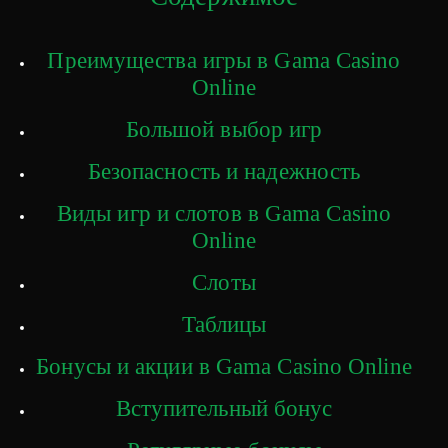
Преимущества игры в Gama Casino
Online
Большой выбор игр
Безопасность и надежность
Виды игр и слотов в Gama Casino
Online
Слоты
Таблицы
Бонусы и акции в Gama Casino Online
Вступительный бонус