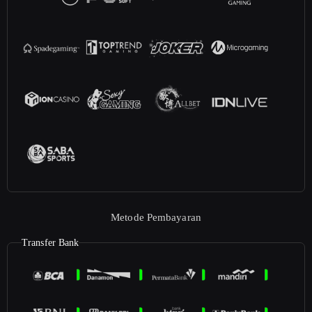
Metode Pembayaran
Transfer Bank