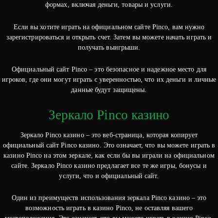
формах, включая деньги, товары и услуги.
Если вы хотите играть на официальном сайте Pinco, вам нужно
зарегистрироваться и открыть счет. Затем вы можете начать играть и
получать выигрыши.
Официальный сайт Pinco – это безопасное и надежное место для
игроков, где они могут играть с уверенностью, что их деньги и личные
данные будут защищены.
Зеркало Pinco казино
Зеркало Pinco казино – это веб-страница, которая копирует
официальный сайт Pinco казино. Это означает, что вы можете играть в
казино Pinco на этом зеркале, как если бы вы играли на официальном
сайте. Зеркало Pinco казино предлагает все те же игры, бонусы и
услуги, что и официальный сайт.
Один из преимуществ использования зеркала Pinco казино – это
возможность играть в казино Pinco, не оставляя вашего