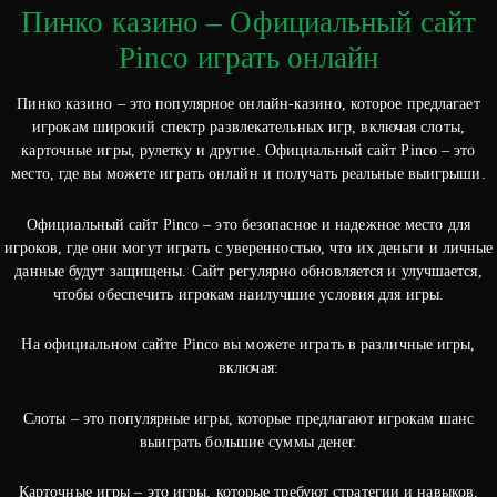
Пинко казино – Официальный сайт
Pinco играть онлайн
Пинко казино – это популярное онлайн-казино, которое предлагает
игрокам широкий спектр развлекательных игр, включая слоты,
карточные игры, рулетку и другие. Официальный сайт Pinco – это
место, где вы можете играть онлайн и получать реальные выигрыши.
Официальный сайт Pinco – это безопасное и надежное место для
игроков, где они могут играть с уверенностью, что их деньги и личные
данные будут защищены. Сайт регулярно обновляется и улучшается,
чтобы обеспечить игрокам наилучшие условия для игры.
На официальном сайте Pinco вы можете играть в различные игры,
включая:
Слоты – это популярные игры, которые предлагают игрокам шанс
выиграть большие суммы денег.
Карточные игры – это игры, которые требуют стратегии и навыков,