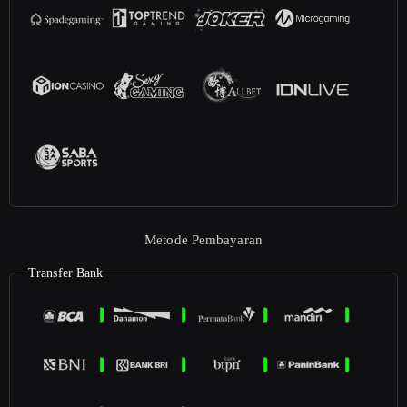
Metode Pembayaran
Transfer Bank