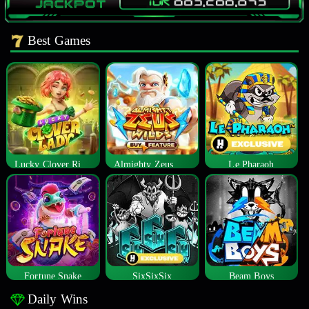
Best Games
Lucky Clover Riches
Almighty Zeus Wilds™
Le Pharaoh
Fortune Snake
SixSixSix
Beam Boys
Daily Wins