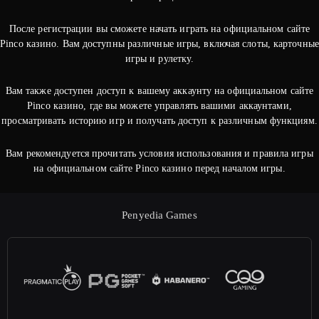
После регистрации вы сможете начать играть на официальном сайте
Pinco казино. Вам доступны различные игры, включая слоты, карточные
игры и рулетку.
Вам также доступен доступ к вашему аккаунту на официальном сайте
Pinco казино, где вы можете управлять вашими аккаунтами,
просматривать историю игр и получать доступ к различным функциям.
Вам рекомендуется прочитать условия использования и правила игры
на официальном сайте Pinco казино перед началом игры.
Penyedia Games