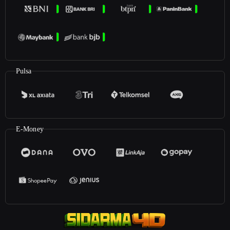
Pulsa
E-Money