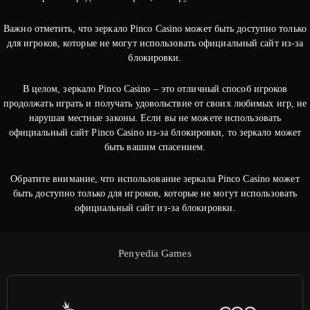
Важно отметить, что зеркало Pinco Casino может быть доступно только
для игроков, которые не могут использовать официальный сайт из-за
блокировки.
В целом, зеркало Pinco Casino – это отличный способ игроков
продолжать играть и получать удовольствие от своих любимых игр, не
нарушая местные законы. Если вы не можете использовать
официальный сайт Pinco Casino из-за блокировки, то зеркало может
быть вашим спасением.
Обратите внимание, что использование зеркала Pinco Casino может
быть доступно только для игроков, которые не могут использовать
официальный сайт из-за блокировки.
Penyedia Games