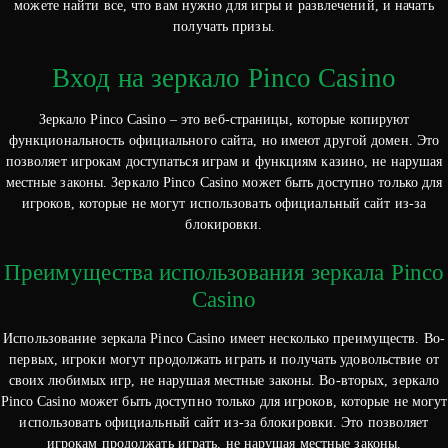
можете найти все, что вам нужно для игры и развлечений, и начать
получать призы.
Вход на зеркало Pinco Casino
Зеркало Pinco Casino – это веб-страницы, которые копируют
функциональность официального сайта, но имеют другой домен. Это
позволяет игрокам доступаться играм и функциям казино, не нарушая
местные законы. Зеркало Pinco Casino может быть доступно только для
игроков, которые не могут использовать официальный сайт из-за
блокировки.
Преимущества использования зеркала Pinco
Casino
Использование зеркала Pinco Casino имеет несколько преимуществ. Во-
первых, игроки могут продолжать играть и получать удовольствие от
своих любимых игр, не нарушая местные законы. Во-вторых, зеркало
Pinco Casino может быть доступно только для игроков, которые не могут
использовать официальный сайт из-за блокировки. Это позволяет
игрокам продолжать играть, не нарушая местные законы.