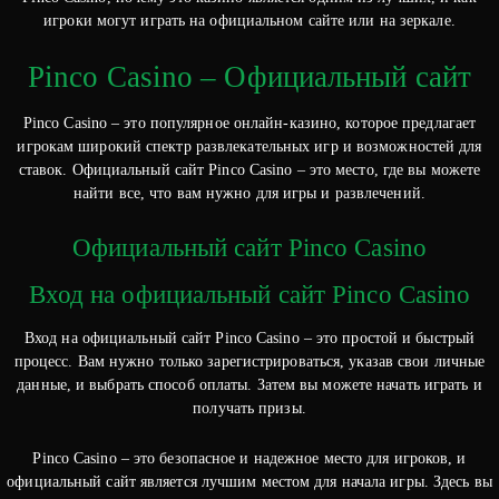
игроки могут играть на официальном сайте или на зеркале.
Pinco Casino – Официальный сайт
Pinco Casino – это популярное онлайн-казино, которое предлагает
игрокам широкий спектр развлекательных игр и возможностей для
ставок. Официальный сайт Pinco Casino – это место, где вы можете
найти все, что вам нужно для игры и развлечений.
Официальный сайт Pinco Casino
Вход на официальный сайт Pinco Casino
Вход на официальный сайт Pinco Casino – это простой и быстрый
процесс. Вам нужно только зарегистрироваться, указав свои личные
данные, и выбрать способ оплаты. Затем вы можете начать играть и
получать призы.
Pinco Casino – это безопасное и надежное место для игроков, и
официальный сайт является лучшим местом для начала игры. Здесь вы