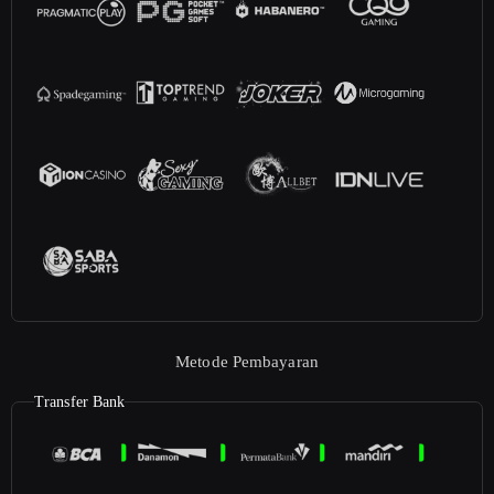
Metode Pembayaran
Transfer Bank