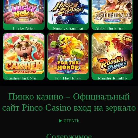
Lucky Neko
Ninja vs Samurai
Athena luck Spread
Caishen luck Spread
For The Horde
Rooster Rumble
Пинко казино – Официальный
сайт Pinco Casino вход на зеркало
▶️ ИГРАТЬ
Содержимое