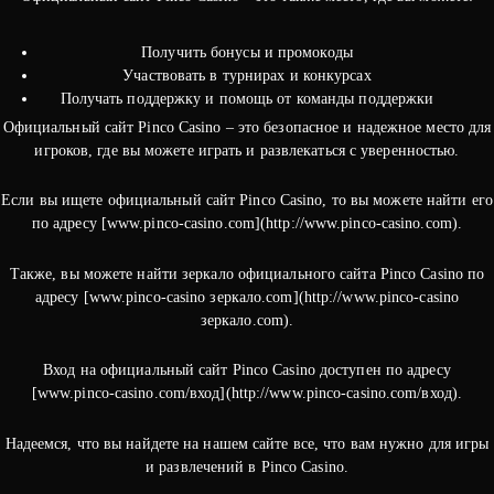
Получить бонусы и промокоды
Участвовать в турнирах и конкурсах
Получать поддержку и помощь от команды поддержки
Официальный сайт Pinco Casino – это безопасное и надежное место для
игроков, где вы можете играть и развлекаться с уверенностью.
Если вы ищете официальный сайт Pinco Casino, то вы можете найти его
по адресу [www.pinco-casino.com](http://www.pinco-casino.com).
Также, вы можете найти зеркало официального сайта Pinco Casino по
адресу [www.pinco-casino зеркало.com](http://www.pinco-casino
зеркало.com).
Вход на официальный сайт Pinco Casino доступен по адресу
[www.pinco-casino.com/вход](http://www.pinco-casino.com/вход).
Надеемся, что вы найдете на нашем сайте все, что вам нужно для игры
и развлечений в Pinco Casino.