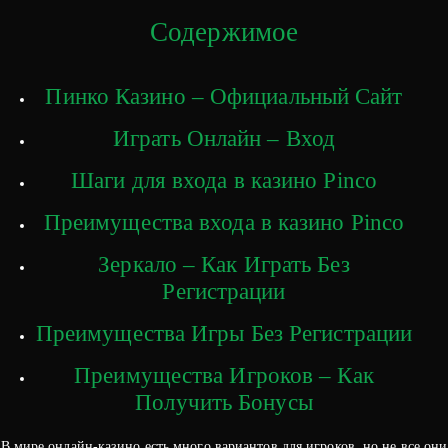
Содержимое
Пинко Казино – Официальный Сайт
Играть Онлайн – Вход
Шаги для входа в казино Pinco
Преимущества входа в казино Pinco
Зеркало – Как Играть Без
Регистрации
Преимущества Игры Без Регистрации
Преимущества Игроков – Как
Получить Бонусы
В мире онлайн-казино есть много вариантов для игроков, но не все они