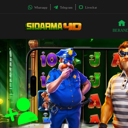
Whatsapp
Telegram
Livechat
BERAN