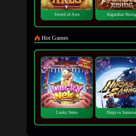
Sword of Ares
Asgardian Risin
Hot Games
Lucky Neko
Ninja vs Samura