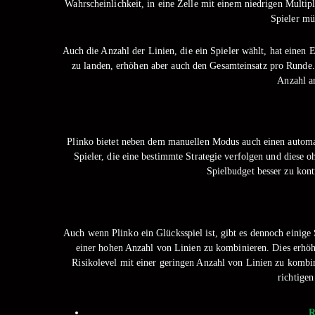
Wahrscheinlichkeit, in eine Zelle mit einem niedrigen Multipl
Spieler mü
Auch die Anzahl der Linien, die ein Spieler wählt, hat einen
zu landen, erhöhen aber auch den Gesamteinsatz pro Runde.
Anzahl a
Plinko bietet neben dem manuellen Modus auch einen automati
Spieler, die eine bestimmte Strategie verfolgen und diese
Spielbudget besser zu kont
Auch wenn Plinko ein Glücksspiel ist, gibt es dennoch einige 
einer hohen Anzahl von Linien zu kombinieren. Dies erhöht 
Risikolevel mit einer geringen Anzahl von Linien zu kombin
richtigen
R