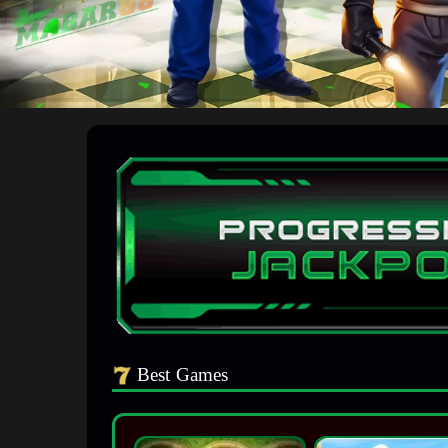
Best Games