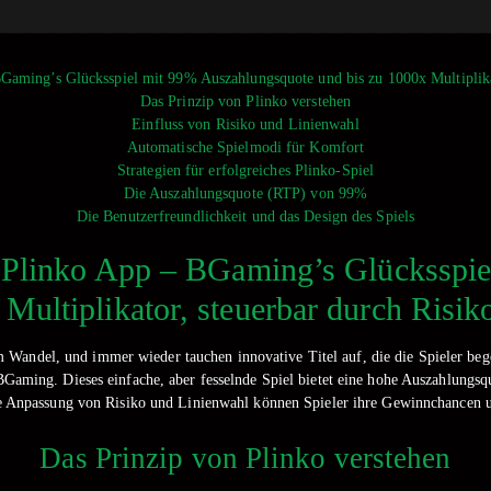
BGaming’s Glücksspiel mit 99% Auszahlungsquote und bis zu 1000x Multiplika
Das Prinzip von Plinko verstehen
Einfluss von Risiko und Linienwahl
Automatische Spielmodi für Komfort
Strategien für erfolgreiches Plinko-Spiel
Die Auszahlungsquote (RTP) von 99%
Die Benutzerfreundlichkeit und das Design des Spiels
ie Plinko App – BGaming’s Glücksspi
 Multiplikator, steuerbar durch Risik
m Wandel, und immer wieder tauchen innovative Titel auf, die die Spieler bege
Gaming. Dieses einfache, aber fesselnde Spiel bietet eine hohe Auszahlungsqu
e Anpassung von Risiko und Linienwahl können Spieler ihre Gewinnchancen und 
Das Prinzip von Plinko verstehen