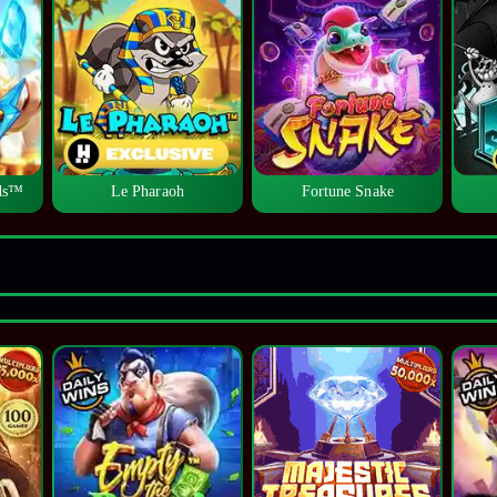
lds™
Le Pharaoh
Fortune Snake