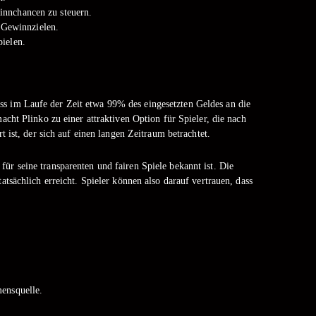
innchancen zu steuern.
 Gewinnzielen.
pielen.
 im Laufe der Zeit etwa 99% des eingesetzten Geldes an die
cht Plinko zu einer attraktiven Option für Spieler, die nach
 ist, der sich auf einen langen Zeitraum betrachtet.
ür seine transparenten und fairen Spiele bekannt ist. Die
sächlich erreicht. Spieler können also darauf vertrauen, dass
.
mensquelle.