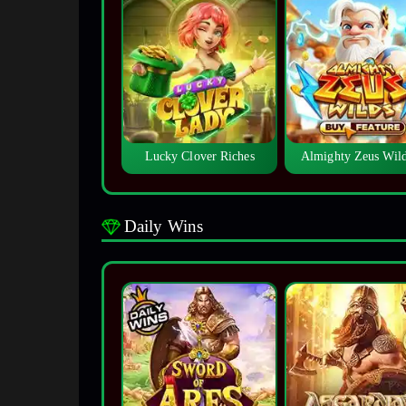
Lucky Clover Riches
Almighty Zeus Wi
Daily Wins