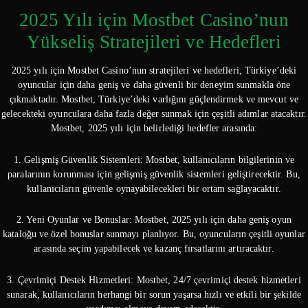
2025 Yılı için Mostbet Casino’nun
Yükseliş Stratejileri ve Hedefleri
2025 yılı için Mostbet Casino’nun stratejileri ve hedefleri, Türkiye’deki
oyuncular için daha geniş ve daha güvenli bir deneyim sunmakla öne
çıkmaktadır. Mostbet, Türkiye’deki varlığını güçlendirmek ve mevcut ve
gelecekteki oyunculara daha fazla değer sunmak için çeşitli adımlar atacaktır.
Mostbet, 2025 yılı için belirlediği hedefler arasında:
1. Gelişmiş Güvenlik Sistemleri: Mostbet, kullanıcıların bilgilerinin ve
paralarının korunması için gelişmiş güvenlik sistemleri geliştirecektir. Bu,
kullanıcıların güvenle oynayabilecekleri bir ortam sağlayacaktır.
2. Yeni Oyunlar ve Bonuslar: Mostbet, 2025 yılı için daha geniş oyun
kataloğu ve özel bonuslar sunmayı planlıyor. Bu, oyuncuların çeşitli oyunlar
arasında seçim yapabilecek ve kazanç fırsatlarını artıracaktır.
3. Çevrimiçi Destek Hizmetleri: Mostbet, 24/7 çevrimiçi destek hizmetleri
sunarak, kullanıcıların herhangi bir sorun yaşarsa hızlı ve etkili bir şekilde