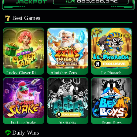
Best Games
Lucky Clover Riches
Almighty Zeus Wilds™
Le Pharaoh
Fortune Snake
SixSixSix
Beam Boys
Daily Wins