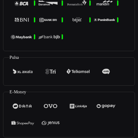
Pulsa
E-Money