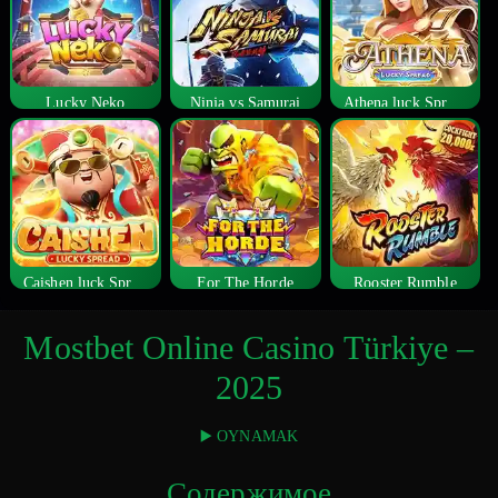
Lucky Neko
Ninja vs Samurai
Athena luck Spread
Caishen luck Spread
For The Horde
Rooster Rumble
Mostbet Online Casino Türkiye –
2025
▶️ OYNAMAK
Содержимое