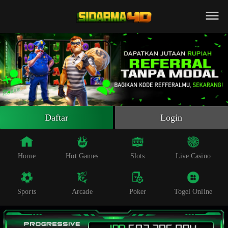
Beranda
Slot Online
Live Casino
Sportsbook
Arcade
Togel Online
Daftar
Login
Poker
Whatsapp
Home
Hot Games
Slots
Live Casino
Telegram
Sports
Arcade
Poker
Togel Online
Livechat