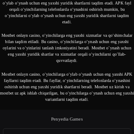
o‘ylab o‘ynash uchun eng yaxshi yuridik shartlarni taqdim etadi. APK fayl
orqali o‘yinchilarning telefonlarda o‘ynashini oshirish mumkin, bu
o‘yinchilarni o‘ylab o‘ynash uchun eng yaxshi yuridik shartlarni taqdim
etadi.
Mostbet onlayn casino, o‘yinchilarga eng yaxshi xizmatlar va qo‘shimchalar
bilan taqdim etiladi. Bu casino, o‘yinchilarga o‘ynash uchun eng yaxshi
oylarini va o‘yinlarini tanlash imkoniyatini beradi. Mostbet o’ynash uchun
eng yaxshi yuridik shartlar va xizmatlar orqali o‘yinchilarni qo’llab-
quvvatlaydi.
Mostbet onlayn casino, o‘yinchilarga o‘ylab o‘ynash uchun eng yaxshi APK
fayllarni taqdim etadi. Bu fayllar, o‘yinchilarning telefonlarda o‘ynashini
oshirish uchun eng yaxshi yuridik shartlarni beradi. Mostbet uz kirish va
mostbet uz apk ishlab chiqarilgan, bu o‘yinchilarga o‘ynash uchun eng yaxshi
variantlarni taqdim etadi.
Penyedia Games