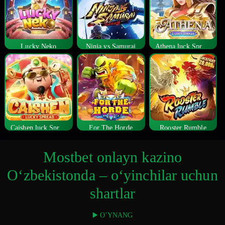
Lucky Neko
Ninja vs Samurai
Athena luck Spread
Caishen luck Spread
For The Horde
Rooster Rumble
Mostbet onlayn kazino
O‘zbekistonda – o‘yinchilar uchun
shartlar
▶️ O’YNANG