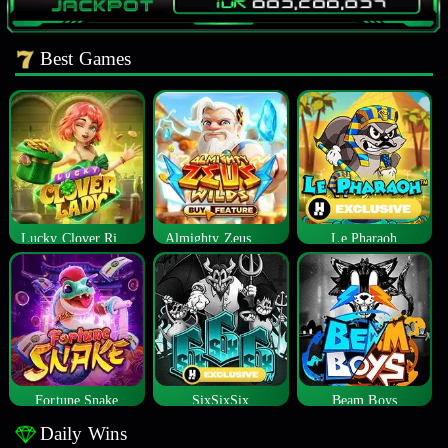
Best Games
Lucky Clover Riches
Almighty Zeus Wilds™
Le Pharaoh
Fortune Snake
SixSixSix
Beam Boys
Daily Wins