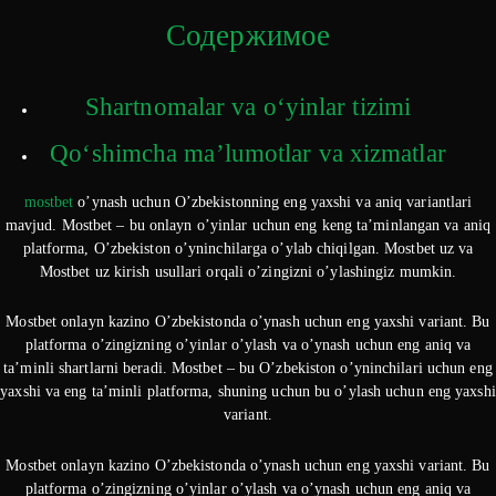
Содержимое
Shartnomalar va o‘yinlar tizimi
Qo‘shimcha ma’lumotlar va xizmatlar
mostbet
o’ynash uchun O’zbekistonning eng yaxshi va aniq variantlari
mavjud. Mostbet – bu onlayn o’yinlar uchun eng keng ta’minlangan va aniq
platforma, O’zbekiston o’yninchilarga o’ylab chiqilgan. Mostbet uz va
Mostbet uz kirish usullari orqali o’zingizni o’ylashingiz mumkin.
Mostbet onlayn kazino O’zbekistonda o’ynash uchun eng yaxshi variant. Bu
platforma o’zingizning o’yinlar o’ylash va o’ynash uchun eng aniq va
ta’minli shartlarni beradi. Mostbet – bu O’zbekiston o’yninchilari uchun eng
yaxshi va eng ta’minli platforma, shuning uchun bu o’ylash uchun eng yaxshi
variant.
Mostbet onlayn kazino O’zbekistonda o’ynash uchun eng yaxshi variant. Bu
platforma o’zingizning o’yinlar o’ylash va o’ynash uchun eng aniq va