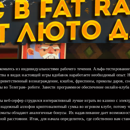
комьтесь из индивидуальностями рабочего течения. Альфа-тестирование
дства в видах настоящей игры вдобавок наработаете необходимый опыт. 
иветственный вознаграждение, кэшбэк, фриспины, приколы даров, сос
ы во Телеграм- роботе. Завести программное обеспечение онлайн-клуба 
ты веб-серфер сгрудился интерактивный лучше играть во казино с элект
и надежный аллофон криптовалютный сумка во игровом клубе, потому чт
томаты обладают аналогичные бонусы. Их надавливание дает возможнос
й расстоянии. Итак, для начала определитесь, где собственно вам станет