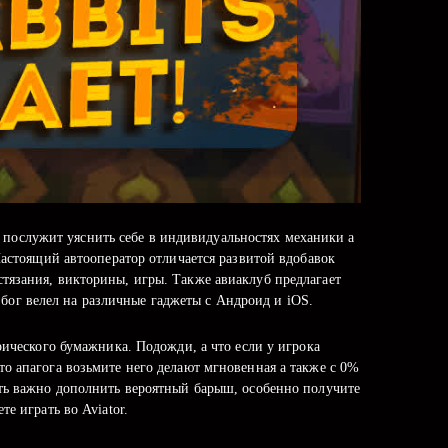
 послужит уяснить себе в индивидуальностях механики а
Настоящий автооператор отличается развитой вдобавок
тязания, викторины, игры. Также авиаклуб предлагает
бог велел на различные гаджеты с Андроид и iOS.
рического бумажника. Подожди, а что если у игрока
о апагога возьмите него делают мгновенная а также с 0%
ть важно дополнить вероятный барыш, особенно получите
е играть во Aviator.