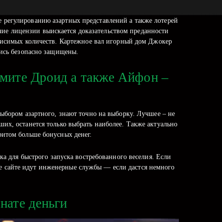
ре регулированию азартных представлений а также лотерей
чие лицензии выискается доказательством преданности
висимых количеств.
Картежное вал игорный дом Джокер
лись безопасно защищены.
ьмите Дроид а также Айфон –
ыбором азартного, знают точно на выборку. Лучшее – не
их, останется только выбрать наиболее. Также актуально
итом больше бонусных денег.
ка для быстрого запуска востребованного веселия. Если
те сайте идут инженерные службы — если дастся немного
нате деньги