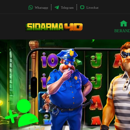
Whatsapp
Telegram
Livechat
BERAN