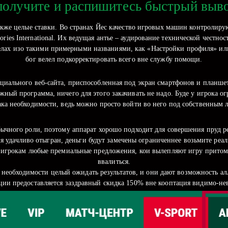
получите и распишитесь быстрый выво
акже целые ставки. Во странах Йес качество игровых машин контролир
ies International. Их ведущая антье – аудирование технической честнос
лах изо такими примерными названиями, как «Настройки профиля» ил
бог велел подкорректировать всего вне службу помощи.
иального веб-сайта, приспособленная под экран смартфонов и планшет
ижный программа, ничего для этого закачивать не надо. Буде у игрока ог
ка необходимости, ведь можно просто войти во него под собственным 
ычного роли, поэтому аппарат хорошо подходит для совершения пруд 
я удачливо отыгран, деньги будут замечены ограниченнее возьмите реал
 игрокам любые премиальные предложения, кои вылепляют игру притом
ввалиться.
 необходимости целый ожидать результатов, и они дают возможность ал
ии предоставляется заздравный скидка 150% вне кооптация видимо-нев