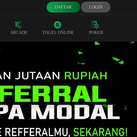
DAFTAR
LOGIN
ARCADE
TOGEL ONLINE
POKER