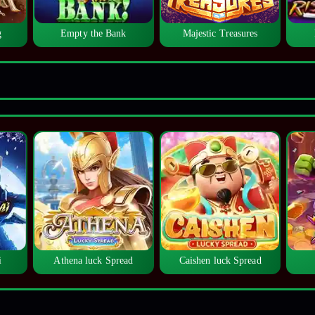
g
Empty the Bank
Majestic Treasures
i
Athena luck Spread
Caishen luck Spread