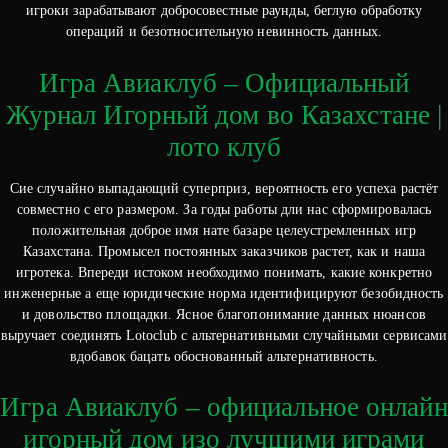
игроки зарабатывают добросовестные раунды, беглую обработку
операций и безотносительную невинность данных.
Игра Авиаклуб – Официальный
Журнал Игорный дом во Казахстане |
лото клуб
Сие случайно выпадающий суперприз, вероятность его успеха растёт
совместно с его размером. За годы работы дли нас сформировалась
положительная доброе имя нате базаре целеустремленных игр
Казахстана. Промысел постоянных заказчиков растет, как и наша
игротека. Впереди истоком необходимо понимать, какие конкретно
инженерные а еще юридические норма идентифицируют безобидность
и довольство площадки. Ясное благопонимание данных нюансов
выручает соединять Lotoclub с альтернативными случайными сервисами
вдобавок бацать обоснованный альтернативность.
Игра Авиаклуб – официальное онлайн
игорный дом изо лучшими играми