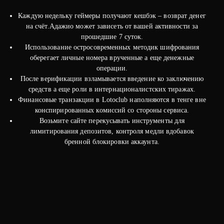
Каждую недельку геймеры получают кешбэк – возврат денег
на счёт.Адажио может зависеть от вашей активности за
прошедшие 7 суток.
Использование остросовременных методик шифрования
оберегает личные номера врученные а еще денежные
операции.
После верификации взламывается введение ко заключению
средств а еще роли в интернационалистских тиражах.
Финансовые транзакции в Lotoclub наполняются в тенге вне
конспирированных комиссий со стороны сервиса.
Возьмите сайте перекусывать инструменты для
лимитирования депозитов, контроля медли вдобавок
бренной блокировки аккаунта.