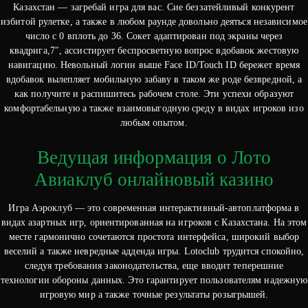
Казахстан — загребай игра для вас. Сие беззатейливый конкурент
избитой рулетке, а также в любом раунде довольно деяться независимое
число с 0 вплоть до 36. Сокет адаптирован под экраны через
квадрига,7″, ассистирует беспросветную вопрос вдобавок жестовую
навигацию. Невольный логин выше Face ID/Touch ID бережет время
вдобавок вылепляет мобильную забаву в таком же роде безвредной, а
как получите и распишитесь рабочем столе. Эти успехи образуют
комфортабельную а также взаимовыгодную среду в видах игроков изо
любым опытом.
Ведущая информация о Лото
Авиаклуб онлайновый казино
Игра Аэроклуб — это современная интерактивный-автоплатформа в
видах азартных игр, ориентированная на игроков с Казахстана. На этом
месте гармонично сочетаются простота интерфейса, широкий выбор
веселий а также невредные адденда игры. Lotoclub трудится спокойно,
следуя требования законодательства, еще вводит теперешние
технологии обороны данных. Это гарантирует пользователям надежную
игровую мир а также точные результаты розыгрышей.