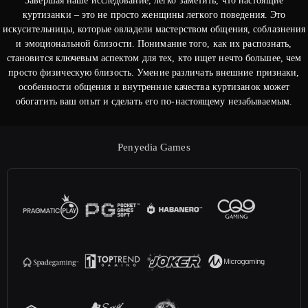
Завершая наше исследование, легко заметить, что настоящие
куртизанки – это не просто женщины легкого поведения. Это
искусительницы, которые овладели мастерством общения, соблазнения
и эмоциональной близости. Понимание того, как их распознать,
становится ключевым аспектом для тех, кто ищет нечто большее, чем
просто физическую близость. Умение различать внешние признаки,
особенности общения и внутренние качества куртизанок может
обогатить ваш опыт и сделать его по-настоящему незабываемым.
Penyedia Games