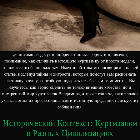
где интимный досуг приобретает новые формы и привычки,
понимание, как отличить настоящую куртизанку от просто модели,
становится особенно важным. Именно об этом мы поговорим в нашей
статье, исследуя тайны и хитрости, которые помогут вам распознать
настоящую душу, способную подарить незабываемые моменты. Вы
научитесь, как верно оценить не только внешние качества, но и
внутренний мир куртизанок Владимира, а также узнаете, какие знаки
указывают на их профессионализм и истинную преданность искусству
соблазнения.
Исторический Контекст: Куртизанки
в Разных Цивилизациях