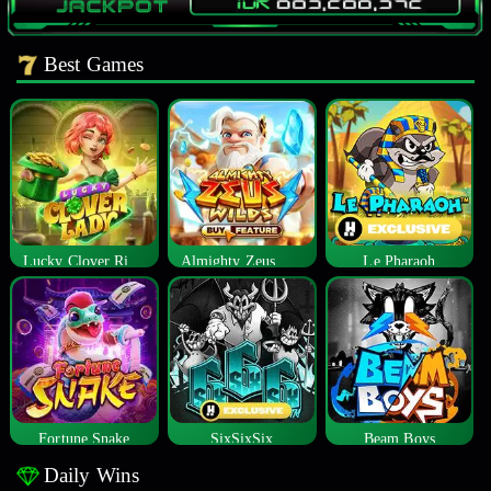
Best Games
Lucky Clover Riches
Almighty Zeus Wilds™
Le Pharaoh
Fortune Snake
SixSixSix
Beam Boys
Daily Wins