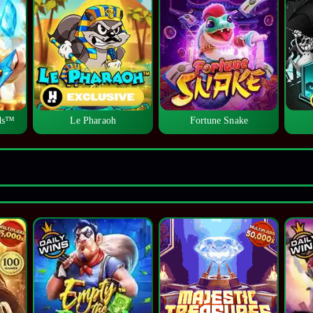
lds™
Le Pharaoh
Fortune Snake