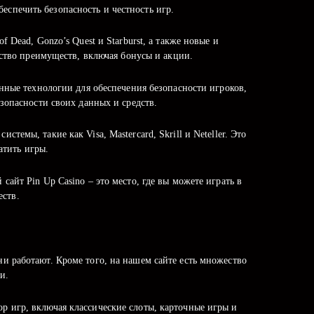
еспечить безопасность и честность игр.
 Dead, Gonzo’s Quest и Starburst, а также новые и
ество преимуществ, включая бонусы и акции.
нные технологии для обеспечения безопасности игроков,
зопасности своих данных и средств.
емы, такие как Visa, Mastercard, Skrill и Neteller. Это
атить игры.
айт Pin Up Casino – это место, где вы можете играть в
еств.
они работают. Кроме того, на нашем сайте есть множество
и.
ор игр, включая классические слоты, карточные игры и