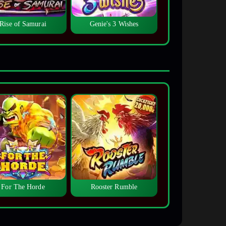
Rise of Samurai
Genie's 3 Wishes
For The Horde
Rooster Rumble