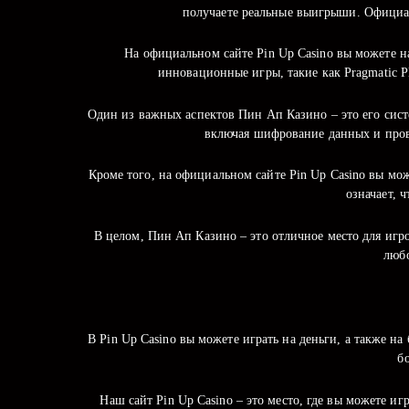
получаете реальные выигрыши. Официаль
На официальном сайте Pin Up Casino вы можете най
инновационные игры, такие как Pragmatic P
Один из важных аспектов Пин Ап Казино – это его сист
включая шифрование данных и прове
Кроме того, на официальном сайте Pin Up Casino вы може
означает, 
В целом, Пин Ап Казино – это отличное место для игро
любо
В Pin Up Casino вы можете играть на деньги, а также на
б
Наш сайт Pin Up Casino – это место, где вы можете и