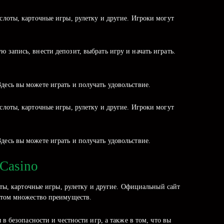
 слоты, карточные игры, рулетку и другие. Игроки могут
ю запись, внести депозит, выбрать игру и начать играть.
десь вы можете играть и получать удовольствие.
 слоты, карточные игры, рулетку и другие. Игроки могут
десь вы можете играть и получать удовольствие.
Casino
ты, карточные игры, рулетку и другие. Официальный сайт
 этом множество преимуществ.
 безопасности и честности игр, а также в том, что вы