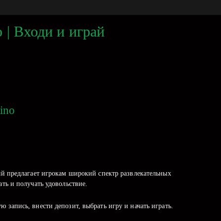
 | Входи и играй
ino
рый предлагает игрокам широкий спектр развлекательных
ать и получать удовольствие.
ю запись, внести депозит, выбрать игру и начать играть.