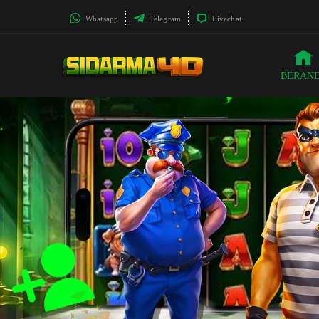
Whatsapp
Telegram
Livechat
BERAN