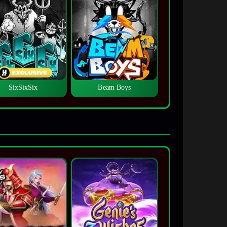
SixSixSix
Beam Boys