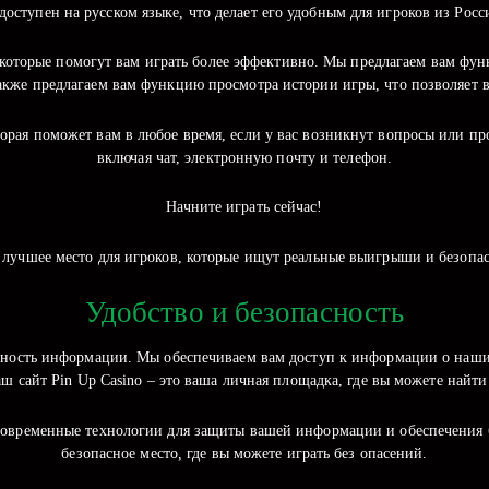
доступен на русском языке, что делает его удобным для игроков из Росс
которые помогут вам играть более эффективно. Мы предлагаем вам фун
также предлагаем вам функцию просмотра истории игры, что позволяет 
торая поможет вам в любое время, если у вас возникнут вопросы или пр
включая чат, электронную почту и телефон.
Начните играть сейчас!
о лучшее место для игроков, которые ищут реальные выигрыши и безопа
Удобство и безопасность
тупность информации. Мы обеспечиваем вам доступ к информации о наших
сайт Pin Up Casino – это ваша личная площадка, где вы можете найти
 современные технологии для защиты вашей информации и обеспечения бе
безопасное место, где вы можете играть без опасений.