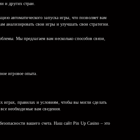
ии и других стран.
кцию автоматического запуска игры, что позволяет вам
вам анализировать свои игры и улучшать свои стратегии.
облемы. Мы предлагаем вам несколько способов связи,
сное игровое опыта.
 играх, правилах и условиям, чтобы вы могли сделать
 все необходимые вам сведения.
зопасности вашего счета. Наш сайт Pin Up Casino – это