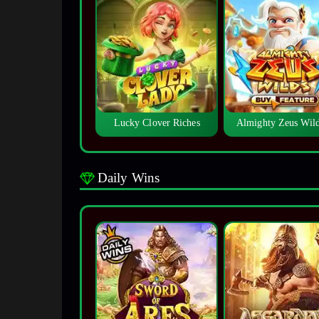
Lucky Clover Riches
Almighty Zeus Wi
Daily Wins