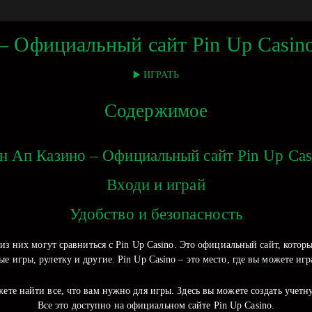
 Официальный сайт Pin Up Casino
▶️ ИГРАТЬ
Содержимое
н Ап Казино – Официальный сайт Pin Up Cas
Входи и играй
Удобство и безопасность
 из них могут сравниться с Pin Up Casino. Это официальный сайт, кото
ые игры, рулетку и другие. Pin Up Casino – это место, где вы можете игр
ете найти все, что вам нужно для игры. Здесь вы можете создать учетну
Все это доступно на официальном сайте Pin Up Casino.