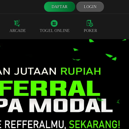
DAFTAR
LOGIN
ARCADE
TOGEL ONLINE
POKER