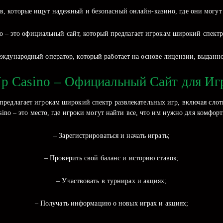
ов, которые ищут надежный и безопасный онлайн-казино, где они могут и
no – это официальный сайт, который предлагает игрокам широкий спектр 
международный оператор, который работает на основе лицензии, выданно
Up Casino – Официальный Сайт для Иг
 предлагает игрокам широкий спектр развлекательных игр, включая сло
sino – это место, где игроки могут найти все, что им нужно для комфор
– Зарегистрироваться и начать играть;
– Проверить свой баланс и историю ставок;
– Участвовать в турнирах и акциях;
– Получать информацию о новых играх и акциях;