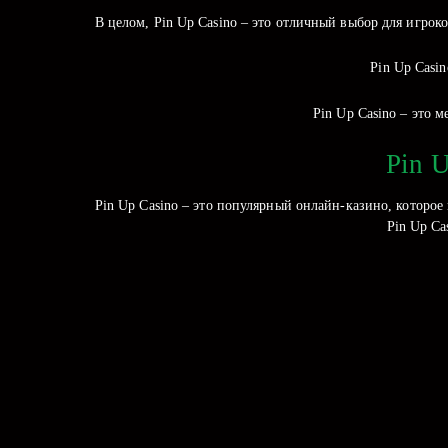
В целом, Pin Up Casino – это отличный выбор для игрок
Pin Up Casi
Pin Up Casino – это 
Pin 
Pin Up Casino – это популярный онлайн-казино, которое
Pin Up Ca