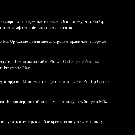
опулярных и надежных игроков. Это потому, что Pin Up
чивает комфорт и безопасность игроков.
то Pin Up Casino подчиняется строгим правилам и нормам,
другие. Все игры на сайте Pin Up Casino разработаны
 Pragmatic Play.
oney и другие. Минимальный депозит на сайте Pin Up Casino
тва. Например, новый игрок может получить бонус в 50%
т получить помощь в любое время, если у них возникнут