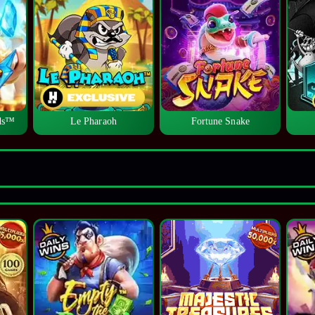
lds™
Le Pharaoh
Fortune Snake