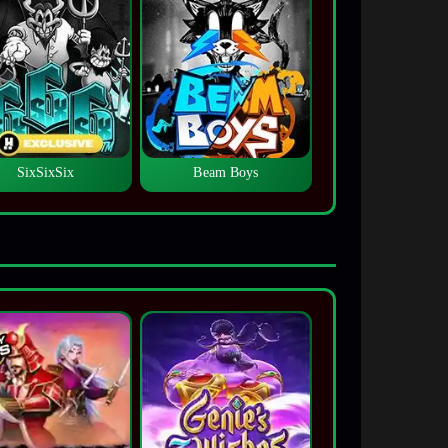
SixSixSix
Beam Boys