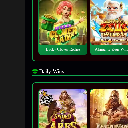
Lucky Clover Riches
Almighty Zeus Wi
Daily Wins