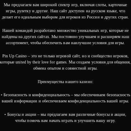
Мы предлагаем вам широкий спектр игр, включая слоты, карточные
игры, рулетку и другие. Наш сайт доступен на русском языке, что
делает его идеальным выбором для игроков из России и других стран.
Нашей командой разработано множество уникальных игр, которые не
найдены на других сайтах. Мы постоянно улучшаем и расширяем наш
ассортимент, чтобы обеспечить вам наилучшие условия для игры.
Pin Up Casino – это не только игровой сайт, но и сообщество игроков,
которые united by their love for games. Мы создаем условия для общения,
обмена опытом и совместной игры.
Преимущества нашего казино:
• Безопасность и конфиденциальность – мы обеспечиваем безопасность
вашей информации и обеспечиваем конфиденциальность вашей игры.
• Бонусы и акции – мы предлагаем вам различные бонусы и акции,
чтобы помочь вам начать играть и улучшить вашу игру.