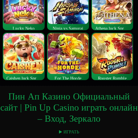
Lucky Neko
Ninja vs Samurai
Athena luck Spread
Caishen luck Spread
For The Horde
Rooster Rumble
Пин Ап Казино Официальный
сайт | Pin Up Casino играть онлайн
– Вход, Зеркало
▶️ ИГРАТЬ