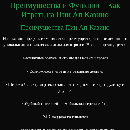
Преимущества и Функции – Как
Играть на Пин Ап Казино
Преимущества Пин Ап Казино
Наш казино предлагает множество преимуществ, которые делают его
уникальным и привлекательным для игроков. В числе преимуществ:
• Бесплатные бонусы и спины для новых игроков;
• Возможность играть на реальные деньги;
• Широкий спектр игр, включая слоты, карточные игры, рулетку и
другие;
• Удобный интерфейс и мобильная версия сайта;
• 24/7 поддержка клиентов;