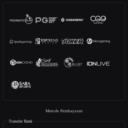
Metode Pembayaran
Transfer Bank