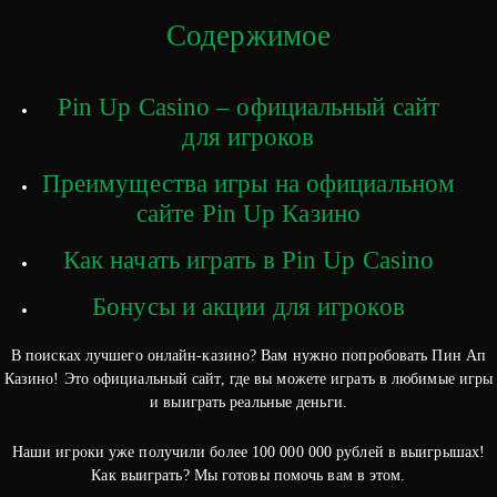
Содержимое
Pin Up Casino – официальный сайт
для игроков
Преимущества игры на официальном
сайте Pin Up Казино
Как начать играть в Pin Up Casino
Бонусы и акции для игроков
В поисках лучшего онлайн-казино? Вам нужно попробовать Пин Ап
Казино! Это официальный сайт, где вы можете играть в любимые игры
и выиграть реальные деньги.
Наши игроки уже получили более 100 000 000 рублей в выигрышах!
Как выиграть? Мы готовы помочь вам в этом.