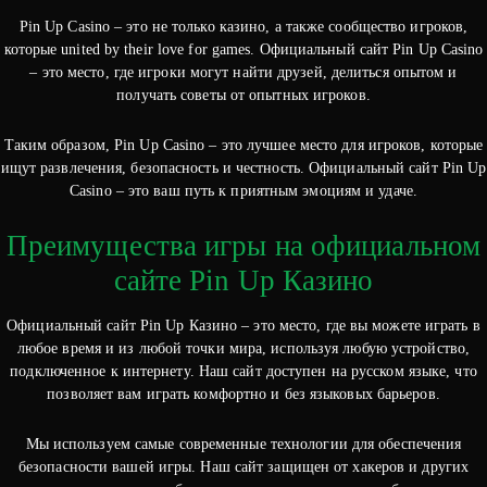
Pin Up Casino – это не только казино, а также сообщество игроков,
которые united by their love for games. Официальный сайт Pin Up Casino
– это место, где игроки могут найти друзей, делиться опытом и
получать советы от опытных игроков.
Таким образом, Pin Up Casino – это лучшее место для игроков, которые
ищут развлечения, безопасность и честность. Официальный сайт Pin Up
Casino – это ваш путь к приятным эмоциям и удаче.
Преимущества игры на официальном
сайте Pin Up Казино
Официальный сайт Pin Up Казино – это место, где вы можете играть в
любое время и из любой точки мира, используя любую устройство,
подключенное к интернету. Наш сайт доступен на русском языке, что
позволяет вам играть комфортно и без языковых барьеров.
Мы используем самые современные технологии для обеспечения
безопасности вашей игры. Наш сайт защищен от хакеров и других