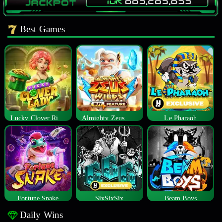
Best Games
Lucky Clover Riches
Almighty Zeus Wilds™
Le Pharaoh
Fortune Snake
SixSixSix
Beam Boys
Daily Wins