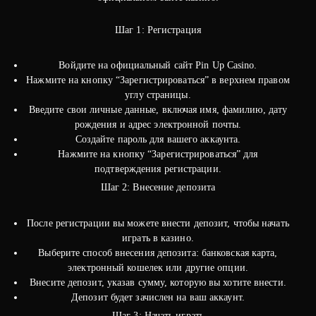
Шаг 1: Регистрация
Войдите на официальный сайт Pin Up Casino.
Нажмите на кнопку “Зарегистрироваться” в верхнем правом
углу страницы.
Введите свои личные данные, включая имя, фамилию, дату
рождения и адрес электронной почты.
Создайте пароль для вашего аккаунта.
Нажмите на кнопку “Зарегистрироваться” для
подтверждения регистрации.
Шаг 2: Внесение депозита
После регистрации вы можете внести депозит, чтобы начать
играть в казино.
Выберите способ внесения депозита: банковская карта,
электронный кошелек или другие опции.
Внесите депозит, указав сумму, которую вы хотите внести.
Депозит будет зачислен на ваш аккаунт.
Шаг 3: Начать играть