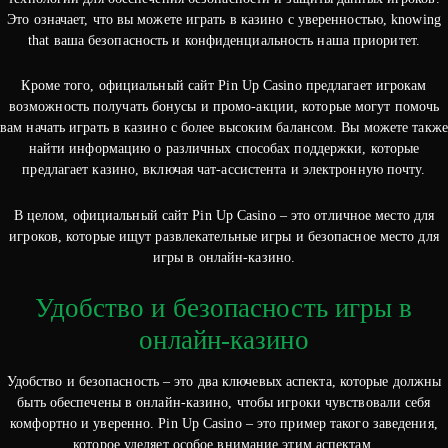
Это означает, что вы можете играть в казино с уверенностью, knowing
that ваша безопасность и конфиденциальность наша приоритет.
Кроме того, официальный сайт Pin Up Casino предлагает игрокам
возможность получать бонусы и промо-акции, которые могут помочь
вам начать играть в казино с более высоким балансом. Вы можете также
найти информацию о различных способах поддержки, которые
предлагает казино, включая чат-ассистента и электронную почту.
В целом, официальный сайт Pin Up Casino – это отличное место для
игроков, которые ищут развлекательные игры и безопасное место для
игры в онлайн-казино.
Удобство и безопасность игры в
онлайн-казино
Удобство и безопасность – это два ключевых аспекта, которые должны
быть обеспечены в онлайн-казино, чтобы игроки чувствовали себя
комфортно и уверенно. Pin Up Casino – это пример такого заведения,
которое уделяет особое внимание этим аспектам.