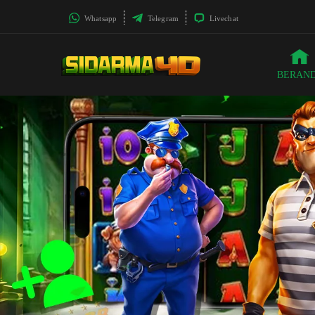
Whatsapp
Telegram
Livechat
BERAN