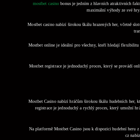
mostbet casino
bonus je jedním z hlavních atraktivních fakt
maximální výhody ze své hry.
Mostbet casino nabízí širokou škálu hrazených her, včetně slot
tra
Mostbet online je ideální pro všechny, kteří hledají flexibil
Mostbet registrace je jednoduchý proces, který se provádí on
Mostbet Casino nabízí hráčům širokou škálu hudebních her, kter
registrace je jednoduchý a rychlý proces, který umožní hr
Na platformě Mostbet Casino jsou k dispozici hudební heru z
cz nabí