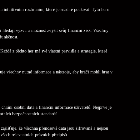
a intuitivním rozhraním, které je snadné používat. Tyto heru
í hledají výzvu a možnost zvýšit svůj finanční zisk. Všechny
 funkčnost.
ždá z těchto her má své vlastní pravidla a strategie, které
uje všechny nutné informace a nástroje, aby hráči mohli hrat v
á chrání osobní data a finanční informace uživatelů. Nejprve je
antních bezpečnostních standardů.
zajišťuje, že všechna přenosová data jsou šifrovaná a nejsou
všech relevantních právních předpisů.