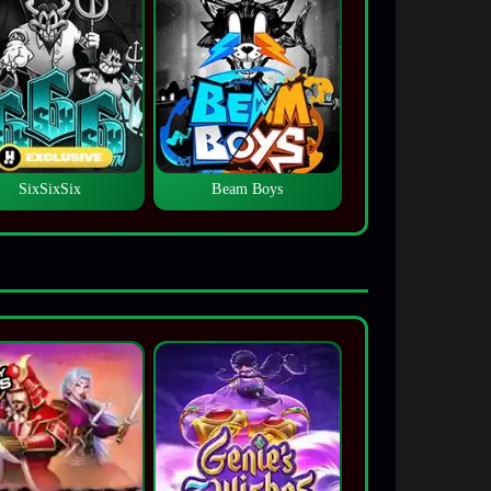
SixSixSix
Beam Boys