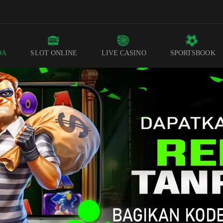
DA
SLOT ONLINE
LIVE CASINO
SPORTSBOOK