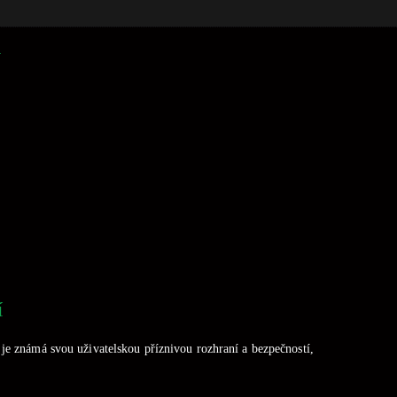
y
í
 je známá svou uživatelskou příznivou rozhraní a bezpečností,