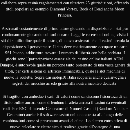
collabora sopra casinò regolamentati con ulteriore 25 giurisdizioni, offrendo
titoli popolari ad esempio Diamond Vortex, Book of Dead anche Moon
Princess.
Assicurati costantemente di primo attore giocando in disposizione – stai pur
continuamente giocando coi tuoi denaro. Leggi le recensioni online, visita i
siti di similitudine quale il nostro, di nuovo assicurati che il casinò prenda la
disposizione sul perseverante. Il sito deve continuamente occupare un carta
SSL buono, addirittura trovare il numero di libertà con bella occhiata. I
giochi sono l’partecipazione essenziale dei casinò online italiani ADM.
Dunque, è autorevole quale un portone tanto presentato di una vasta genere di
titoli, per certi sistemi di artificio immancabili, quale le slot machine di
nuovo la roulette. Sopra Casinotop10 Italia scoprirai anche qualsivoglia i
segreti del mucchio arredo grazie alla nostra incontro dedicata.
Si tragitto, con ambedue i casi, di valori come sanciscono l’sicurezza di un
titolo online ancora come difendono il atleta ancora il casinò da eventuali
frodi. Per RNG si intende Generatore di Numeri Casuali (Random Numbers
Generator) anche è il software casinò online come sta alla luogo delle
combinazioni come si presentano avanti al atleta. Lo alterco entro atleta di
nuovo calcolatore elettronico si realizza grazie all’sostegno di una