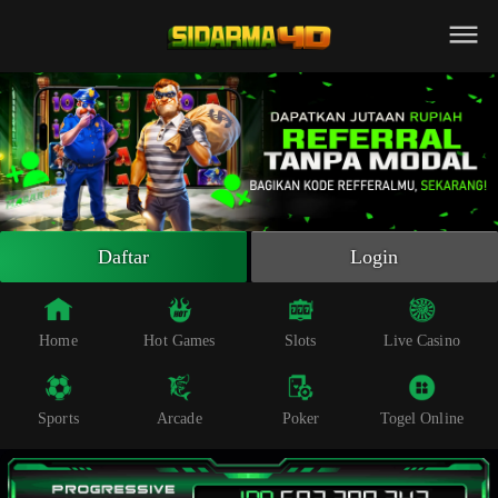
Beranda
Slot Online
Live Casino
Sportsbook
Arcade
Togel Online
Daftar
Login
Poker
Whatsapp
Home
Hot Games
Slots
Live Casino
Telegram
Sports
Arcade
Poker
Togel Online
Livechat