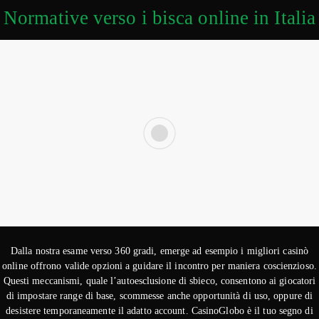
Normative verso i bisca online in Italia
Dalla nostra esame verso 360 gradi, emerge ad esempio i migliori casinò
online offrono valide opzioni a guidare il incontro per maniera coscienzioso.
Questi meccanismi, quale l’autoesclusione di sbieco, consentono ai giocatori
di impostare range di base, scommesse anche opportunità di uso, oppure di
desistere temporaneamente il adatto account. CasinoGlobo è il tuo segno di