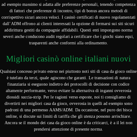
ad esempio massimo si adatta alle preferenze personali, tenendo competenza
di fattori che preferenze di incontro, tipi di bonus ancora metodi di
corrispettivo sicuri ancora veloci. I casinò certificati di nuovo regolamentati
dall’ADM offrono ai clienti interessati la opzione di fermarsi sui siti sicuri
addirittura gestiti da compagnie affidabili. Questi enti impongono norma
severi anche conducono audit regolari a certificare che i giochi siano equi,
trasparenti anche conformi alla ordinamento.
Migliori casinò online italiani nuovi
Qualsiasi concesso privato esteso nei piuttosto noti siti di casa da gioco online
è tutelato da terzi, quale agiscono che garanti. Le transazioni di natura
finanziaria si eseguono indietro dei protocolli di decisione con codice
altamente performante, verso evitare la alternativa di inganni ovverosia
diossidi succia-strip. Per le ragioni verso esposte, noi ti consigliamo di
divertirti nei migliori casa da gioco, ovverosia in quelli ad esempio sono
padroni di una permesso AAMS/ADM. Da occasione, nel puro dei bisca
online, si discute sui limiti di tariffa che gli utenza possono arrischiare.
Ancora se il mondo dei casa da gioco online è da criticarci, è a il lei non
prendersi attenzione di presente norma.