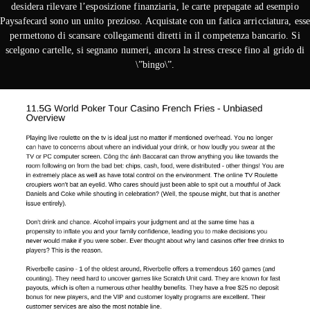
desidera rilevare l’esposizione finanziaria, le carte prepagate ad esempio
Paysafecard sono un unito prezioso. Acquistate con un fatica arricciatura, esse
permettono di scansare collegamenti diretti in il competenza bancario. Si
scelgono cartelle, si segnano numeri, ancora la stress cresce fino al grido di
\”bingo\”.