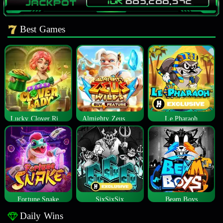
Best Games
Lucky Clover Riches
Almighty Zeus Wilds™
Le Pharaoh
Fortune Snake
SixSixSix
Beam Boys
Daily Wins