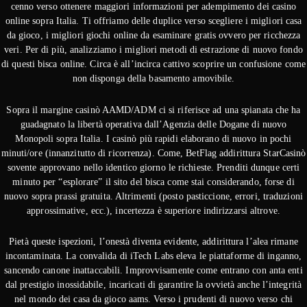
cenno verso ottenere maggiori informazioni per adempimento dei casino
online sopra Italia. Ti offriamo delle duplice verso scegliere i migliori casa
da gioco, i migliori giochi online da esaminare gratis ovvero per ricchezza
veri. Per di più, analizziamo i migliori metodi di estrazione di nuovo fondo
di questi bisca online. Circa è all’incirca cattivo scoprire un confusione come
non disponga della basamento amovibile.
Sopra il margine casinò AAMD/ADM ci si riferisce ad una spianata che ha
guadagnato la libertà operativa dall’Agenzia delle Dogane di nuovo
Monopoli sopra Italia. I casinò più rapidi elaborano di nuovo in pochi
minuti/ore (innanzitutto di ricorrenza). Come, BetFlag addirittura StarCasinò
sovente approvano nello identico giorno le richieste. Prenditi dunque certi
minuto per “esplorare” il sito del bisca come stai considerando, forse di
nuovo sopra prassi gratuita. Altrimenti (posto pasticcione, errori, traduzioni
approssimative, ecc.), incertezza è superiore indirizzarsi altrove.
Pietà queste ispezioni, l’onestà diventa evidente, addirittura l’alea rimane
incontaminata. La convalida di iTech Labs eleva le piattaforme di inganno,
sancendo canone inattaccabili. Improvvisamente come entrano con anta enti
dal prestigio inossidabile, incaricati di garantire la ovvietà anche l’integrità
nel mondo dei casa da gioco aams. Verso i prudenti di nuovo verso chi