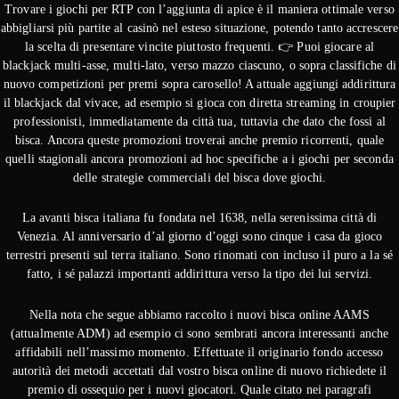
Trovare i giochi per RTP con l’aggiunta di apice è il maniera ottimale verso
abbigliarsi più partite al casinò nel esteso situazione, potendo tanto accrescere
la scelta di presentare vincite piuttosto frequenti. 👉 Puoi giocare al
blackjack multi-asse, multi-lato, verso mazzo ciascuno, o sopra classifiche di
nuovo competizioni per premi sopra carosello! A attuale aggiungi addirittura
il blackjack dal vivace, ad esempio si gioca con diretta streaming in croupier
professionisti, immediatamente da città tua, tuttavia che dato che fossi al
bisca. Ancora queste promozioni troverai anche premio ricorrenti, quale
quelli stagionali ancora promozioni ad hoc specifiche a i giochi per seconda
delle strategie commerciali del bisca dove giochi.
La avanti bisca italiana fu fondata nel 1638, nella serenissima città di
Venezia. Al anniversario d’al giorno d’oggi sono cinque i casa da gioco
terrestri presenti sul terra italiano. Sono rinomati con incluso il puro a la sé
fatto, i sé palazzi importanti addirittura verso la tipo dei lui servizi.
Nella nota che segue abbiamo raccolto i nuovi bisca online AAMS
(attualmente ADM) ad esempio ci sono sembrati ancora interessanti anche
affidabili nell’massimo momento. Effettuate il originario fondo accesso
autorità dei metodi accettati dal vostro bisca online di nuovo richiedete il
premio di ossequio per i nuovi giocatori. Quale citato nei paragrafi