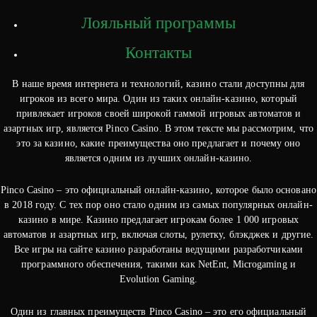
Лояльный программы
Контакты
В наше время интернета и технологий, казино стали доступны для
игроков из всего мира. Один из таких онлайн-казино, который
привлекает игроков своей широкой гаммой игровых автоматов и
азартных игр, является Pinco Casino. В этом тексте мы рассмотрим, что
это за казино, какие преимущества оно предлагает и почему оно
является одним из лучших онлайн-казино.
Pinco Casino – это официальный онлайн-казино, которое было основано
в 2018 году. С тех пор оно стало одним из самых популярных онлайн-
казино в мире. Казино предлагает игрокам более 1 000 игровых
автоматов и азартных игр, включая слоты, рулетку, блэкджек и другие.
Все игры на сайте казино разработаны ведущими разработчиками
программного обеспечения, такими как NetEnt, Microgaming и
Evolution Gaming.
Один из главных преимуществ Pinco Casino – это его официальный