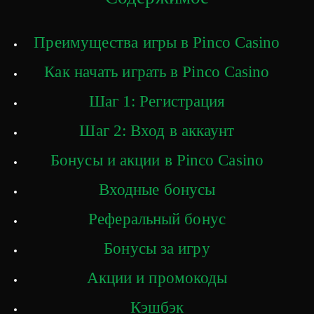
Преимущества игры в Pinco Casino
Как начать играть в Pinco Casino
Шаг 1: Регистрация
Шаг 2: Вход в аккаунт
Бонусы и акции в Pinco Casino
Входные бонусы
Реферальный бонус
Бонусы за игру
Акции и промокоды
Кэшбэк