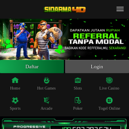
Beranda
Slot Online
Live Casino
Sportsbook
Arcade
Togel Online
Daftar
Login
Poker
Whatsapp
Home
Hot Games
Slots
Live Casino
Telegram
Sports
Arcade
Poker
Togel Online
Livechat