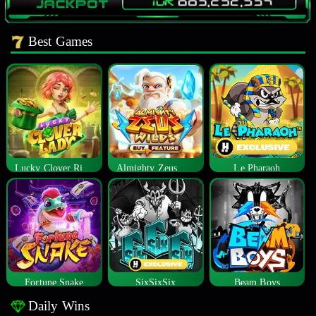
Best Games
Lucky Clover Riches
Almighty Zeus Wilds™
Le Pharaoh
Fortune Snake
SixSixSix
Beam Boys
Daily Wins