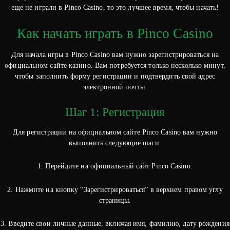
еще не играли в Pinco Casino, то это лучшее время, чтобы начать!
Как начать играть в Pinco Casino
Для начала игры в Pinco Casino вам нужно зарегистрироваться на
официальном сайте казино. Вам потребуется только несколько минут,
чтобы заполнить форму регистрации и подтвердить свой адрес
электронной почты.
Шаг 1: Регистрация
Для регистрации на официальном сайте Pinco Casino вам нужно
выполнить следующие шаги:
1. Перейдите на официальный сайт Pinco Casino.
2. Нажмите на кнопку “Зарегистрироваться” в верхнем правом углу
страницы.
3. Введите свои личные данные, включая имя, фамилию, дату рождения