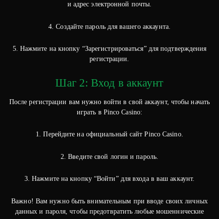
и адрес электронной почты.
4. Создайте пароль для вашего аккаунта.
5. Нажмите на кнопку “Зарегистрироваться” для подтверждения
регистрации.
Шаг 2: Вход в аккаунт
После регистрации вам нужно войти в свой аккаунт, чтобы начать
играть в Pinco Casino:
1. Перейдите на официальный сайт Pinco Casino.
2. Введите свой логин и пароль.
3. Нажмите на кнопку “Войти” для входа в ваш аккаунт.
Важно! Вам нужно быть внимательным при вводе своих личных
данных и пароля, чтобы предотвратить любые мошеннические