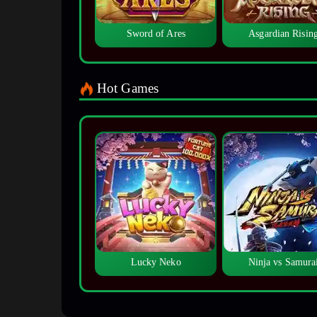
Sword of Ares
Asgardian Risin
Hot Games
Lucky Neko
Ninja vs Samura