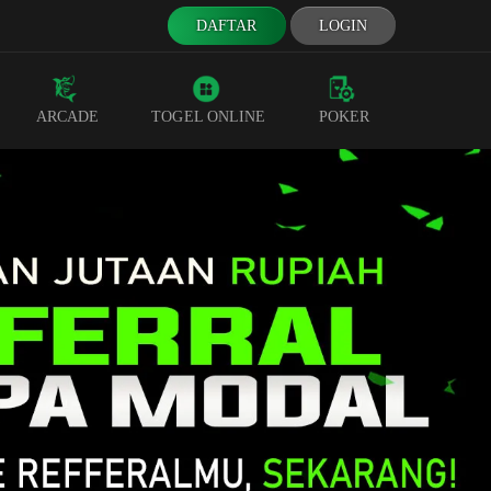
DAFTAR
LOGIN
ARCADE
TOGEL ONLINE
POKER