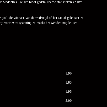
wedopties. De site biedt gedetailleerde statistieken en live
.
goal, de winnaar van de wedstrijd of het aantal gele kaarten.
orgt voor extra spanning en maakt het wedden nog leuker.
1.90
1.85
1.95
2.00