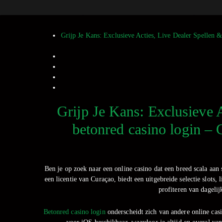
Grijp Je Kans: Exclusieve Acties, Live Dealer Spellen 
Grijp Je Kans: Exclusieve 
betonred casino login – 
Ben je op zoek naar een online casino dat een breed scala aan 
een licentie van Curaçao, biedt een uitgebreide selectie slots,
profiteren van dagelij
Betonred casino login
onderscheidt zich van andere online cas