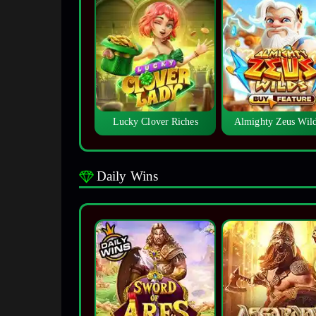
Lucky Clover Riches
Almighty Zeus Wi
Daily Wins