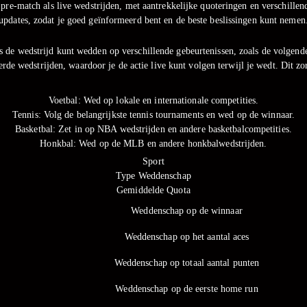
e-match als live wedstrijden, met aantrekkelijke quoteringen en verschillende 
updates, zodat je goed geïnformeerd bent en de beste beslissingen kunt nemen
s de wedstrijd kunt wedden op verschillende gebeurtenissen, zoals de volgende 
erde wedstrijden, waardoor je de actie live kunt volgen terwijl je wedt. Dit z
Voetbal: Wed op lokale en internationale competities.
Tennis: Volg de belangrijkste tennis tournaments en wed op de winnaar.
Basketbal: Zet in op NBA wedstrijden en andere basketbalcompetities.
Honkbal: Wed op de MLB en andere honkbalwedstrijden.
Sport
Type Weddenschap
Gemiddelde Quota
Weddenschap op de winnaar
Weddenschap op het aantal aces
Weddenschap op totaal aantal punten
Weddenschap op de eerste home run