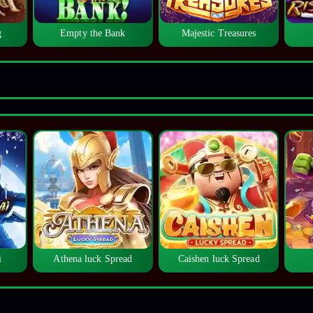
g
Empty the Bank
Majestic Treasures
i
Athena luck Spread
Caishen luck Spread