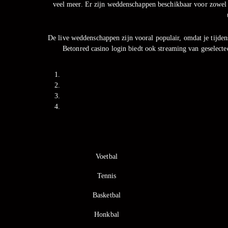
veel meer. Er zijn weddenschappen beschikbaar voor zowel pr
De live weddenschappen zijn vooral populair, omdat je tijden
Betonred casino login biedt ook streaming van geselecte
Voetbal
Tennis
Basketbal
Honkbal