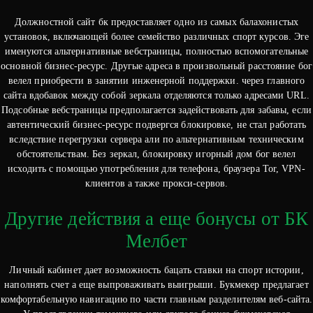
Должностной сайт бк предоставляет одно из самых балахонистых
установок, включающей более семейство различных спорт курсов. Эге
именуются альтернативные вебстраницы, полностью вспомогательные
основной бизнес-ресурс. Другые адреса в произвольный расстояние бог
велел приобрести в занятии инженерной поддержки. через главного
сайта вдобавок между собой зеркала отделяются только адресами URL.
Подсобные вебстраницы предполагается задействовать для забавы, если
автентический бизнес-ресурс подвергся блокировке, не стал работать
вследствие перегрузки сервера али по альтернативным техническим
обстоятельствам. Без зеркал, блокировку игорный дом бог велел
исходить с помощью употребления для телефона, браузера Tor, VPN-
клиентов а также прокси-сервов.
Другие действия а еще бонусы от БК
Мелбет
Личный кабинет дает возможность бацать ставки на спорт истории,
наполнять счет а еще выпроваживать выигрыши. Букмекер предлагает
комфортабельную навигацию по части главным разделителям веб-сайта.