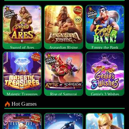
Sword of Ares
Asgardian Rising
Empty the Bank
Majestic Treasures
Rise of Samurai
Genie's 3 Wishes
Hot Games