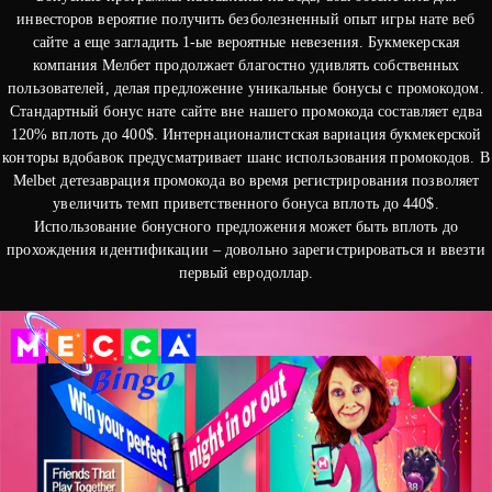
инвесторов вероятие получить безболезненный опыт игры нате веб
сайте а еще загладить 1-ые вероятные невезения. Букмекерская
компания Мелбет продолжает благостно удивлять собственных
пользователей, делая предложение уникальные бонусы с промокодом.
Стандартный бонус нате сайте вне нашего промокода составляет едва
120% вплоть до 400$. Интернационалистская вариация букмекерской
конторы вдобавок предусматривает шанс использования промокодов. В
Melbet детезаврация промокода во время регистрирования позволяет
увеличить темп приветственного бонуса вплоть до 440$.
Использование бонусного предложения может быть вплоть до
прохождения идентификации – довольно зарегистрироваться и ввезти
первый евродоллар.