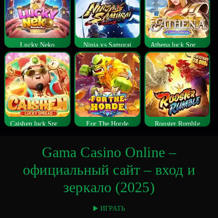
Lucky Neko
Ninja vs Samurai
Athena luck Spread
Caishen luck Spread
For The Horde
Rooster Rumble
Gama Casino Online –
официальный сайт – вход и
зеркало (2025)
▶️ ИГРАТЬ