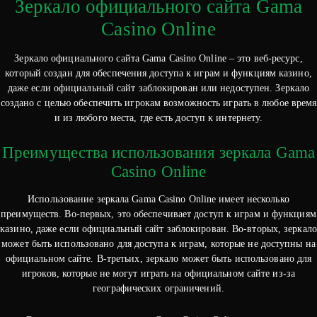
Зеркало официального сайта Gama
Casino Online
Зеркало официального сайта Gama Casino Online – это веб-ресурс,
который создан для обеспечения доступа к играм и функциям казино,
даже если официальный сайт заблокирован или недоступен. Зеркало
создано с целью обеспечить игрокам возможность играть в любое время
и из любого места, где есть доступ к интернету.
Преимущества использования зеркала Gama
Casino Online
Использование зеркала Gama Casino Online имеет несколько
преимуществ. Во-первых, это обеспечивает доступ к играм и функциям
казино, даже если официальный сайт заблокирован. Во-вторых, зеркало
может быть использовано для доступа к играм, которые не доступны на
официальном сайте. В-третьих, зеркало может быть использовано для
игроков, которые не могут играть на официальном сайте из-за
географических ограничений.