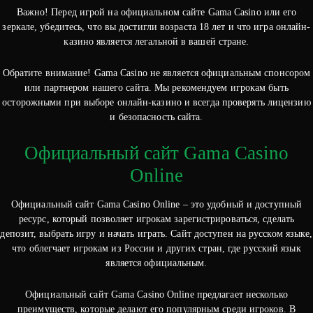
Важно! Перед игрой на официальном сайте Gama Casino или его
зеркале, убедитесь, что вы достигли возраста 18 лет и что игра онлайн-
казино является легальной в вашей стране.
Обратите внимание! Gama Casino не является официальным спонсором
или партнером нашего сайта. Мы рекомендуем игрокам быть
осторожными при выборе онлайн-казино и всегда проверять лицензию
и безопасность сайта.
Официальный сайт Gama Casino
Online
Официальный сайт Gama Casino Online – это удобный и доступный
ресурс, который позволяет игрокам зарегистрироваться, сделать
депозит, выбрать игру и начать играть. Сайт доступен на русском языке,
что облегчает игрокам из России и других стран, где русский язык
является официальным.
Официальный сайт Gama Casino Online предлагает несколько
преимуществ, которые делают его популярным среди игроков. В