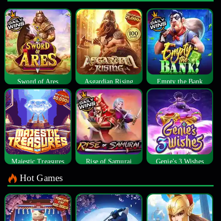
Sword of Ares
Asgardian Rising
Empty the Bank
Majestic Treasures
Rise of Samurai
Genie's 3 Wishes
Hot Games