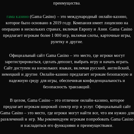
преимущества.
гама казино
(Gama Casino) – это международный онлайн-казино,
которое было основано в 2019 году. Компания имеет лицензию на
операцию в нескольких странах, включая Европу и Азии. Gama Casino
предлагает игрокам более 1 000 игр, включая слоты, карточные игры,
рулетку и другие.
Официальный сайт Gama Casino – это место, где игроки могут
зарегистрироваться, сделать депозит, выбрать игру и начать играть.
Сайт доступен на нескольких языках, включая русский, английский,
немецкий и другие. Онлайн-казино предлагает игрокам безопасную и
надежную среду для игры, обеспечивая конфиденциальность и
безопасность транзакций.
В целом, Gama Casino – это отличное онлайн-казино, которое
предлагает игрокам широкий спектр игр и услуг. Официальный сайт
Gama Casino – это место, где игроки могут найти все, что им нужно для
развлечений и игр. Мы рекомендуем игрокам попробовать Gama Casino
и насладиться его функциями и преимуществами.