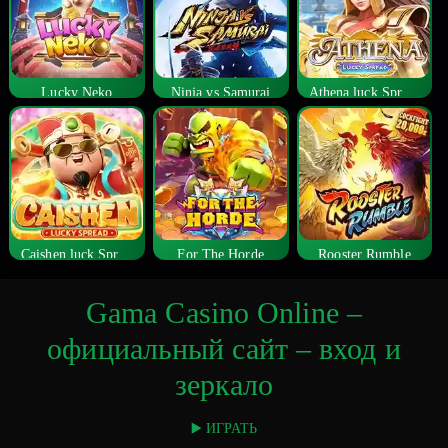
Lucky Neko
Ninja vs Samurai
Athena luck Spread
Caishen luck Spread
For The Horde
Rooster Rumble
Gama Casino Online –
официальный сайт – вход и
зеркало
▶️ ИГРАТЬ