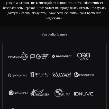
услугам казино, не зависящий от основного сайта, обеспечивает
безопасность игроков и позволяет им продолжать играть и получать
доступ к своим аккаунтам, даже если основной сайт временно
недоступен.
Penyedia Games