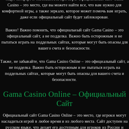
Casino – это место, где вы можете найти все, что вам нужно для
комфортной игры, а также зеркало, которое может помочь вам играть,
даже если официальный сайт будет заблокирован.
Важно! Важно помнить, что официальный сайт Gama Casino – это
официальный сайт, а не подделка. Важно быть осторожным и не
пытаться играть на поддельных сайтах, которые могут быть опасны для
вашего счета и безопасности.
Также, не забывайте, что Gama Casino Online – это официальный сайт, а
не подделка. Важно быть осторожным и не пытаться играть на
поддельных сайтах, которые могут быть опасны для вашего счета и
безопасности.
Gama Casino Online – Официальный
Сайт
Официальный сайт Gama Casino Online – это место, где игроки могут
насладиться игрой в любое время и из любого места. Сайт доступен на
русском языке, что делает его доступным для игроков из России и