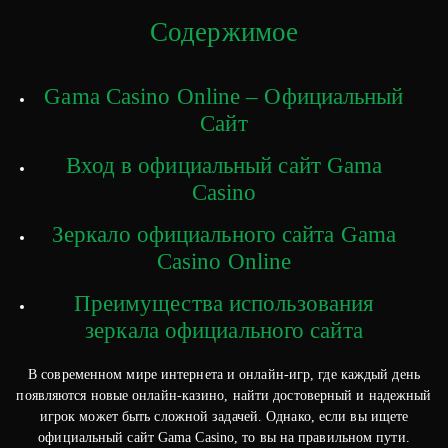
Содержимое
Gama Casino Online – Официальный
Сайт
Вход в официальный сайт Gama
Casino
Зеркало официального сайта Gama
Casino Online
Преимущества использования
зеркала официального сайта
В современном мире интернета и онлайн-игр, где каждый день
появляются новые онлайн-казино, найти достоверный и надежный
игрок может быть сложной задачей. Однако, если вы ищете
официальный сайт Gama Casino, то вы на правильном пути.