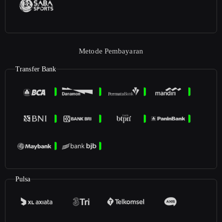
Metode Pembayaran
Transfer Bank
Pulsa