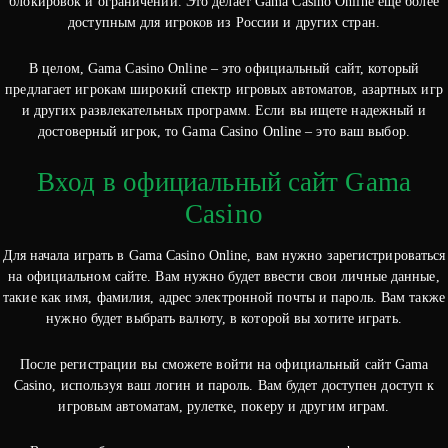
блокировок и ограничений. Это делает Gama Casino Online еще более
доступным для игроков из России и других стран.
В целом, Gama Casino Online – это официальный сайт, который
предлагает игрокам широкий спектр игровых автоматов, азартных игр
и других развлекательных программ. Если вы ищете надежный и
достоверный игрок, то Gama Casino Online – это ваш выбор.
Вход в официальный сайт Gama
Casino
Для начала играть в Gama Casino Online, вам нужно зарегистрироваться
на официальном сайте. Вам нужно будет ввести свои личные данные,
такие как имя, фамилия, адрес электронной почты и пароль. Вам также
нужно будет выбрать валюту, в которой вы хотите играть.
После регистрации вы сможете войти на официальный сайт Gama
Casino, используя ваш логин и пароль. Вам будет доступен доступ к
игровым автоматам, рулетке, покеру и другим играм.