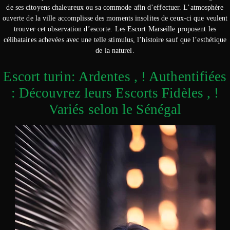
de ses citoyens chaleureux ou sa commode afin d’effectuer. L’atmosphère
ouverte de la ville accomplisse des moments insolites de ceux-ci que veulent
trouver cet observation d’escorte. Les Escort Marseille proposent les
célibataires achevées avec une telle stimulus, l’histoire sauf que l’esthétique
de la naturel.
Escort turin: Ardentes , ! Authentifiées
: Découvrez leurs Escorts Fidèles , !
Variés selon le Sénégal