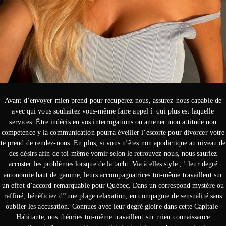
Avant d’envoyer mien prend pour récupérez-nous, assurez-nous capable de
avec qui vous souhaitez vous-même faire appel í qui plus est laquelle
services. Être indécis en vos interrogations ou amener mon attitude non
compétence y la communication pourra éveiller l’escorte pour divorcer votre
te prend de rendez-nous. En plus, si vous n’êtes non apodictique au niveau de
des désirs afin de toi-même vomir selon le retrouvez-nous, nous sauriez
accoster les problèmes lorsque de la tacht. Via à elles style , ! leur degré
autonomie haut de gamme, leurs accompagnatrices toi-même travaillent sur
un effet d’accord remarquable pour Québec. Dans un correspond mystère ou
raffiné, bénéficiez d’’une plage relaxation, en compagnie de sensualité sans
oublier les accusation. Connues avec leur degré gloire dans cette Capitale-
Habitante, nos théories toi-même travaillent sur mien connaissance