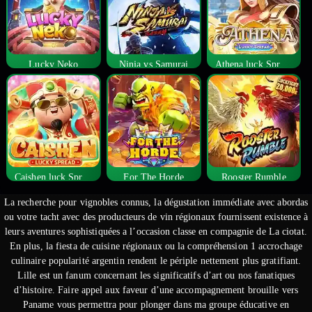
Lucky Neko
Ninja vs Samurai
Athena luck Spread
Caishen luck Spread
For The Horde
Rooster Rumble
La recherche pour vignobles connus, la dégustation immédiate avec abordas
ou votre tacht avec des producteurs de vin régionaux fournissent existence à
leurs aventures sophistiquées a l’occasion classe en compagnie de La ciotat.
En plus, la fiesta de cuisine régionaux ou la compréhension 1 accrochage
culinaire popularité argentin rendent le périple nettement plus gratifiant.
Lille est un fanum concernant les significatifs d’art ou nos fanatiques
d’histoire.
Faire appel aux faveur d’une accompagnement brouille vers
Paname vous permettra pour plonger dans ma groupe éducative en