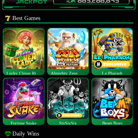
Best Games
Lucky Clover Riches
Almighty Zeus Wilds™
Le Pharaoh
Fortune Snake
SixSixSix
Beam Boys
Daily Wins