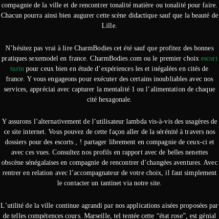
compagnie de la ville et de rencontrer tonalité matière ou tonalité pour faire.
Chacun pourra ainsi bien augurer cette scène didactique sauf que la beauté de
Lille.
N’hésitez pas vrai à lire CharmBodies cet été sauf que profitez des bonnes
pratiques sexemodel en france. CharmBodies.com ou le premier choix
escort
turin
pour ceux bien en étude d’expériences les et inégalées en cités de
france. Y vous engageons pour exécuter des certains inoubliables avec nos
services, appréciai avec capturer la mentalité 1 ou l’alimentation de chaque
cité hexagonale.
Y assurons l’alternativement de l’utilisateur lambda vis-à-vis des usagères de
ce site internet. Vous pouvez de cette façon aller de la sérénité à travers nos
dossiers pour des escorts , ! partager librement en compagnie de ceux-ci et
avec ces vues. Consultez nos profils en rapport avec de belles nenettes
obscène sénégalaises en compagnie de rencontrer d’changées aventures. Avec
rentrer en relation avec l’accompagnateur de votre choix, il faut simplement
le contacter un tantinet via notre site.
L’utilité de la ville continue agrandi par nos applications aisées proposées par
de telles compétences cours. Marseille, tel tentée cette “état rose”, est génial