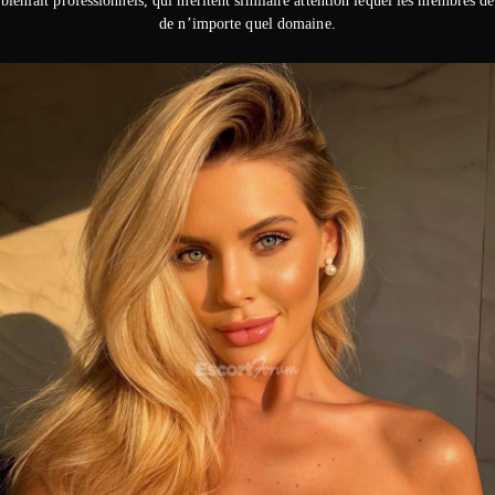
bienfait professionnels, qui méritent similaire attention lequel les membres de
de n’importe quel domaine.