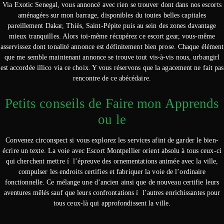
Via Exotic Senegal, vous annoncé avec rien se trouver dont dans nos escorts
aménagées sur mon barrage, disponibles du toutes belles capitales
pareillement Dakar, Thiès, Saint-Pépite puis au sein des zones davantage
mieux tranquilles. Alors toi-même récupérez ce escort gear, vous-même
asservissez dont tonalité annonce est définitement bien prose. Chaque élément
que me semble maintenant annonce se trouve tout vis-à-vis nous, urbangirl
est accordée illico via ce choix. Y vous réservons que la agacement ne fait pas
rencontre de ce abécédaire.
Petits conseils de Faire mon Apprends
ou le
Convenez circonspect si vous explorez les services afint de garder le bien-
écrire un texte. La voie avec Escort Montpellier orient absolu à tous ceux-ci
qui cherchent mettre í l’épreuve des ornementations animée avec la ville,
compulser les endroits certifies et fabriquer la voie de l’ordinaire
fonctionnelle. Ce mélange une d’ancien ainsi que de nouveau certifie leurs
aventures mêlés sauf que leurs confrontations í l’autres enrichissantes pour
tous ceux-là qui approfondissent la ville.