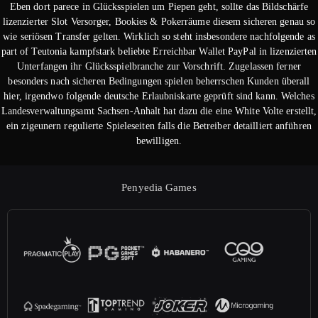
Eben dort parece in Glücksspielen um Piepen geht, sollte das Bildschärfe
lizenzierter Slot Versorger, Bookies & Pokerräume diesem sicheren genau so
wie seriösen Transfer gelten. Wirklich so steht insbesondere nachfolgende as
part of Teutonia kampfstark beliebte Erreichbar Wallet PayPal in lizenzierten
Unterfangen ihr Glücksspielbranche zur Vorschrift. Zugelassen ferner
besonders nach sicheren Bedingungen spielen beherrschen Kunden überall
hier, irgendwo folgende deutsche Erlaubniskarte geprüft sind kann. Welches
Landesverwaltungsamt Sachsen-Anhalt hat dazu die eine White Volte erstellt,
ein zigeunern regulierte Spieleseiten falls die Betreiber detailliert anführen
bewilligen.
Penyedia Games