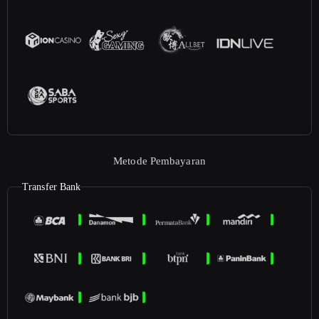
Metode Pembayaran
Transfer Bank