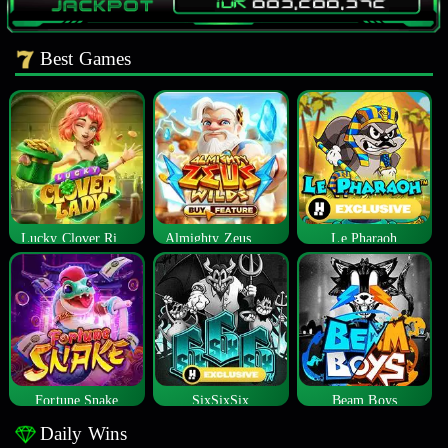
Best Games
Lucky Clover Riches
Almighty Zeus Wilds™
Le Pharaoh
Fortune Snake
SixSixSix
Beam Boys
Daily Wins