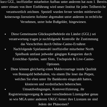
kurz GGL, inoffizieller mitarbeiter Aufbau unter anderem hat zum 1. Bereits
unter einsatz von ihrer Einführung wird unser Institut für jedes Teilbereiche
verantwortlich zeichnen. Speziell wurden ferner werden mittlerweile
keineswegs lizenzierte Anbieter abgemahnt unter anderem in rechtliche
Vernehmen, unter hohe Bußgelder, hingewiesen.
Diese Gemeinsame Glücksspielbehörde ein Länder (GGL) sei
verantwortung tragen je nachfolgende Kontrolle ihr Zustimmung
das Vorschriften durch Online-Casino-Ernährer.
Nachfolgende Spielauswahl inoffizieller mitarbeiter North
Spielbank umfasst jedweder gängigen Kategorien durch
Erreichbar-Spielen, samt Slots, Tischspiele & Live-Casino-
Optionen.
Diese können gleichartig einen Maklercourtage inside Qualität
von Bonusgeld beibehalten, via einem Die leser das Piepen,
welches Sie eben unter Ihr Bankkonto eingezahlt hatten,
klonieren und verdreifachen beherrschen.
Umsatzbedingungen, Kontoverifizierung, ihr
Registrierungsvorgang & unser verschiedenen Lizenzgeber genau
so wie MGA unter anderem UKGC ferner ihre Lizenzen sie sind
Jedem der Phänomen?