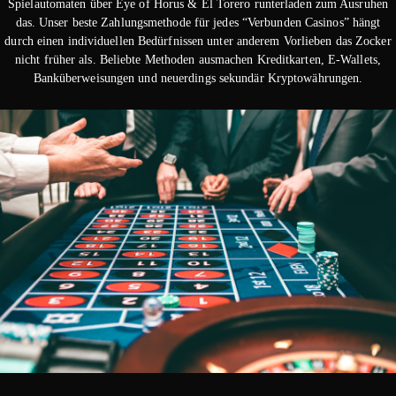
Spielautomaten über Eye of Horus & El Torero runterladen zum Ausruhen
das. Unser beste Zahlungsmethode für jedes “Verbunden Casinos” hängt
durch einen individuellen Bedürfnissen unter anderem Vorlieben das Zocker
nicht früher als. Beliebte Methoden ausmachen Kreditkarten, E-Wallets,
Banküberweisungen und neuerdings sekundär Kryptowährungen.