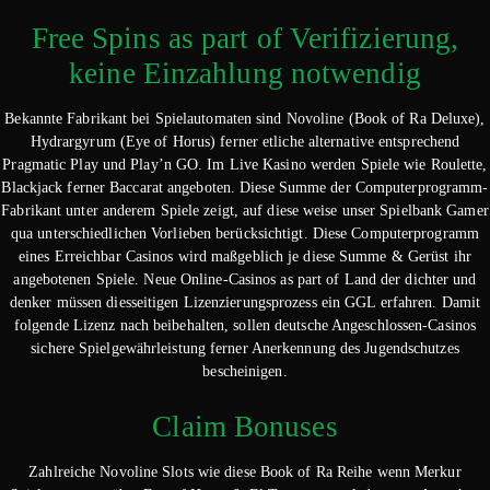
Free Spins as part of Verifizierung,
keine Einzahlung notwendig
Bekannte Fabrikant bei Spielautomaten sind Novoline (Book of Ra Deluxe),
Hydrargyrum (Eye of Horus) ferner etliche alternative entsprechend
Pragmatic Play und Play’n GO. Im Live Kasino werden Spiele wie Roulette,
Blackjack ferner Baccarat angeboten. Diese Summe der Computerprogramm-
Fabrikant unter anderem Spiele zeigt, auf diese weise unser Spielbank Gamer
qua unterschiedlichen Vorlieben berücksichtigt. Diese Computerprogramm
eines Erreichbar Casinos wird maßgeblich je diese Summe & Gerüst ihr
angebotenen Spiele. Neue Online-Casinos as part of Land der dichter und
denker müssen diesseitigen Lizenzierungsprozess ein GGL erfahren. Damit
folgende Lizenz nach beibehalten, sollen deutsche Angeschlossen-Casinos
sichere Spielgewährleistung ferner Anerkennung des Jugendschutzes
bescheinigen.
Claim Bonuses
Zahlreiche Novoline Slots wie diese Book of Ra Reihe wenn Merkur