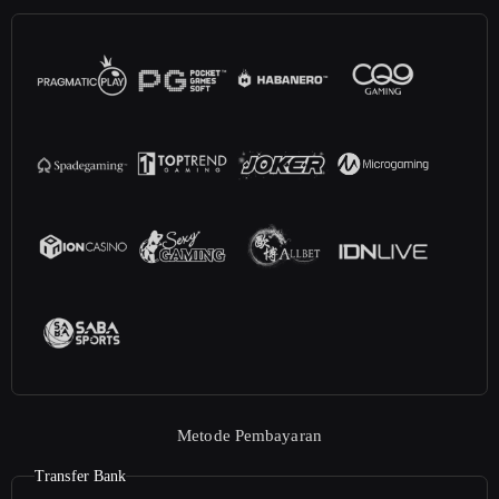
Metode Pembayaran
Transfer Bank