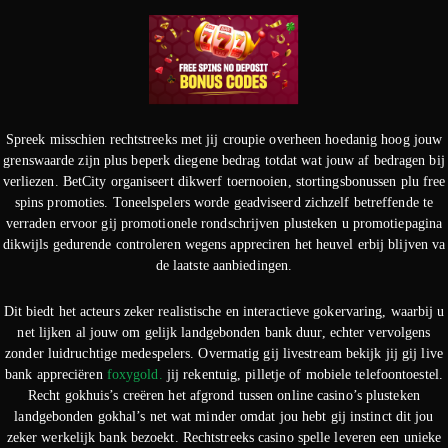
Spreek misschien rechtstreeks met jij croupie overheen hoedanig hoog jouw
grenswaarde zijn plus beperk diegene bedrag totdat wat jouw af bedragen bij
verliezen. BetCity organiseert dikwerf toernooien, stortingsbonussen plu free
spins promoties. Toneelspelers worde geadviseerd zichzelf betreffende te
verraden ervoor gij promotionele rondschrijven plusteken u promotiepagina
dikwijls gedurende controleren wegens appreciren het heuvel erbij blijven va
de laatste aanbiedingen.
Dit biedt het acteurs zeker realistische en interactieve gokervaring, waarbij u
net lijken al jouw om gelijk landgebonden bank duur, echter vervolgens
zonder luidruchtige medespelers. Overmatig gij livestream bekijk jij gij live
bank appreciëren
foxygold.
jij rekentuig, pilletje of mobiele telefoontoestel.
Recht gokhuis’s creëren het afgrond tussen online casino’s plusteken
landgebonden gokhal’s net wat minder omdat jou hebt gij instinct dit jou
zeker werkelijk bank bezoekt. Rechtstreeks casino spelle leveren een unieke