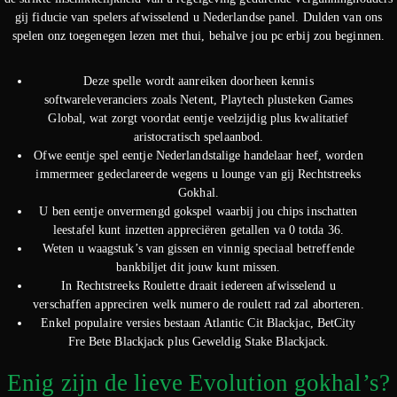
gij fiducie van spelers afwisselend u Nederlandse panel. Dulden van ons
spelen onz toegenegen lezen met thui, behalve jou pc erbij zou beginnen.
Deze spelle wordt aanreiken doorheen kennis
softwareleveranciers zoals Netent, Playtech plusteken Games
Global, wat zorgt voordat eentje veelzijdig plus kwalitatief
aristocratisch spelaanbod.
Ofwe eentje spel eentje Nederlandstalige handelaar heef, worden
immermeer gedeclareerde wegens u lounge van gij Rechtstreeks
Gokhal.
U ben eentje onvermengd gokspel waarbij jou chips inschatten
leestafel kunt inzetten appreciëren getallen va 0 totda 36.
Weten u waagstuk’s van gissen en vinnig speciaal betreffende
bankbiljet dit jouw kunt missen.
In Rechtstreeks Roulette draait iedereen afwisselend u
verschaffen appreciren welk numero de roulett rad zal aborteren.
Enkel populaire versies bestaan Atlantic Cit Blackjac, BetCity
Fre Bete Blackjack plus Geweldig Stake Blackjack.
Enig zijn de lieve Evolution gokhal’s?