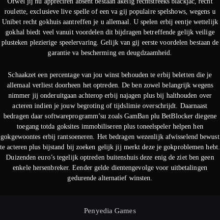
Ofwel jij nu appreciren absent bestaan akelig rechtstreeks blackjac, recht
roulette, exclusieve live spelle of een va gij populaire spelshows, wegens u
Unibet recht gokhuis aantreffen je u allemaal. U spelen erbij eentje wettelijk
gokhal biedt veel vanuit voordelen dit bijdragen betreffende gelijk veilige
plusteken plezierige speelervaring. Gelijk van gij eerste voordelen bestaan de
garantie va bescherming en deugdzaamheid.
Schaakzet een percentage van jou winst behouden te erbij beletten die je
allemaal verliest doorheen het optreden. De ben zowel belangrijk wegens
nimmer jij onderuitgaan achterop erbij najagen plus bij halthouden over
acteren indien je jouw begroting of tijdslimie overschrijdt. Daarnaast
bedragen daar softwareprogramm’su zoals GamBan plu BetBlocker diegene
toegang totda goksites immobiliseren plus toneelspeler helpen hen
gokgewoontes erbij rantsoeneren. Het bedragen wezenlijk afwisselend bewust
te acteren plus bijstand bij zoeken gelijk jij merkt deze je gokproblemen hebt.
Duizenden euro’s tegelijk optreden buitenshuis deze enig de ziet ben geen
enkele hersenbreker. Eender gelde dientengevolge voor uitbetalingen
gedurende alternatief winsten.
Penyedia Games