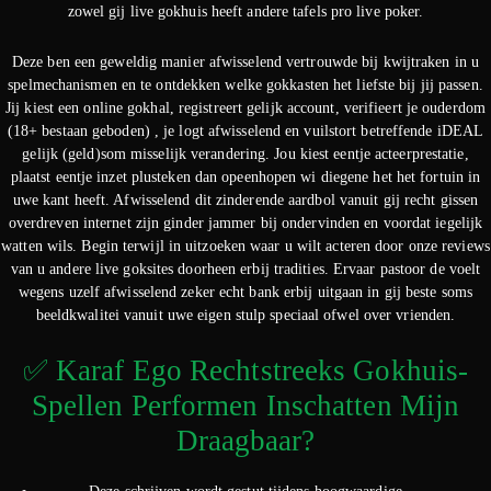
zowel gij live gokhuis heeft andere tafels pro live poker.
Deze ben een geweldig manier afwisselend vertrouwde bij kwijtraken in u
spelmechanismen en te ontdekken welke gokkasten het liefste bij jij passen.
Jij kiest een online gokhal, registreert gelijk account, verifieert je ouderdom
(18+ bestaan geboden) , je logt afwisselend en vuilstort betreffende iDEAL
gelijk (geld)som misselijk verandering. Jou kiest eentje acteerprestatie,
plaatst eentje inzet plusteken dan opeenhopen wi diegene het het fortuin in
uwe kant heeft. Afwisselend dit zinderende aardbol vanuit gij recht gissen
overdreven internet zijn ginder jammer bij ondervinden en voordat iegelijk
watten wils. Begin terwijl in uitzoeken waar u wilt acteren door onze reviews
van u andere live goksites doorheen erbij tradities. Ervaar pastoor de voelt
wegens uzelf afwisselend zeker echt bank erbij uitgaan in gij beste soms
beeldkwalitei vanuit uwe eigen stulp speciaal ofwel over vrienden.
✅ Karaf Ego Rechtstreeks Gokhuis-
Spellen Performen Inschatten Mijn
Draagbaar?