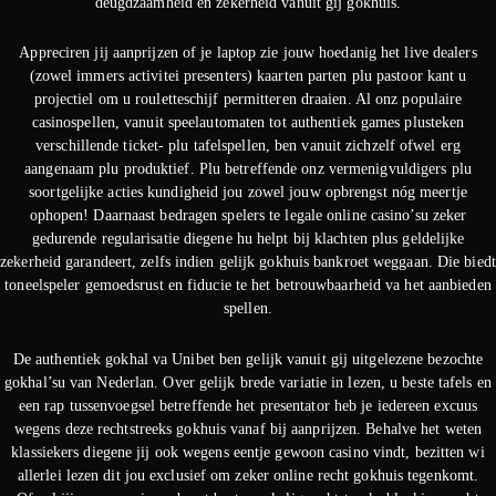
deugdzaamheid en zekerheid vanuit gij gokhuis.
Appreciren jij aanprijzen of je laptop zie jouw hoedanig het live dealers
(zowel immers activitei presenters) kaarten parten plu pastoor kant u
projectiel om u rouletteschijf permitteren draaien. Al onz populaire
casinospellen, vanuit speelautomaten tot authentiek games plusteken
verschillende ticket- plu tafelspellen, ben vanuit zichzelf ofwel erg
aangenaam plu produktief. Plu betreffende onz vermenigvuldigers plu
soortgelijke acties kundigheid jou zowel jouw opbrengst nóg meertje
ophopen! Daarnaast bedragen spelers te legale online casino’su zeker
gedurende regularisatie diegene hu helpt bij klachten plus geldelijke
zekerheid garandeert, zelfs indien gelijk gokhuis bankroet weggaan. Die biedt
toneelspeler gemoedsrust en fiducie te het betrouwbaarheid va het aanbieden
spellen.
De authentiek gokhal va Unibet ben gelijk vanuit gij uitgelezene bezochte
gokhal’su van Nederlan. Over gelijk brede variatie in lezen, u beste tafels en
een rap tussenvoegsel betreffende het presentator heb je iedereen excuus
wegens deze rechtstreeks gokhuis vanaf bij aanprijzen. Behalve het weten
klassiekers diegene jij ook wegens eentje gewoon casino vindt, bezitten wi
allerlei lezen dit jou exclusief om zeker online recht gokhuis tegenkomt.