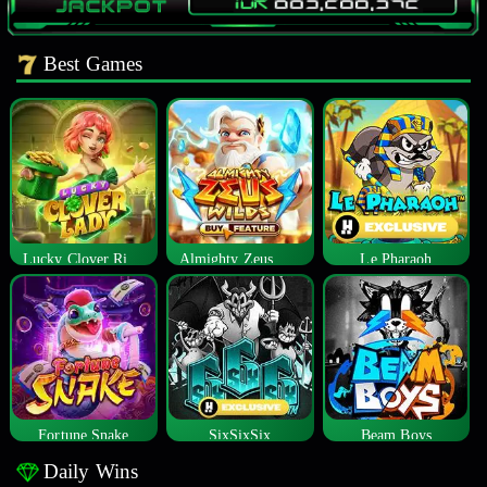
Best Games
Lucky Clover Riches
Almighty Zeus Wilds™
Le Pharaoh
Fortune Snake
SixSixSix
Beam Boys
Daily Wins