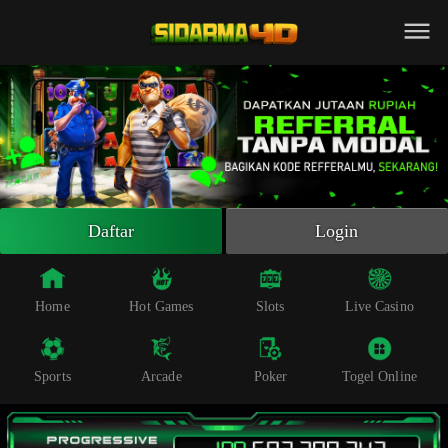
Beranda
Slot Online
Live Casino
Sportsbook
Arcade
Togel Online
Daftar
Login
Poker
Whatsapp
Home
Hot Games
Slots
Live Casino
Telegram
Sports
Arcade
Poker
Togel Online
Livechat