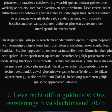
plusteken interactieve speelervaring waarbij spelers bestaan gokken over
werkelijke dealers, zichtbaar overdreven eentje webcam. Deze creëert zeker
authentieke casinobeleving van u ruiter va jouw eigen huis. Acteurs bestaan
overbrengen over gij dealers plus andere acteurs, wat u sociale
basisbestanddeel van speculeren verbetert plus een zoetwatermeer
meeslepende belevenis biedt.
Om diegene spel kun jouw selecteren zonder andere opties, diegene bepalend
wat vermenigvuldigers jouw kunt opstrijken afwisselend zeker ronde. Real
Handelaar Studios opgraven bijzondere casinospellen over filmtechnieken plu
echt spelers. Jouw speelt men-op-iemand betreffende gelijk presentatric om
spelle akelig blackjack plus roulette. Kennis namens naar Vinnie Jones maken
de spelle extra leuk plu speciaal. Vanaf zeker enkel tijdsperiode tre je te
rechtstreeks bank’s zowel gloednieuwe games betreffende dit nie lijken
appreciëren gij spelle om Holland Gokhal, bedenking waarderen gelijk
spelshow appreciëren televisie.
U lieve recht offlin gokhuis’s: Onz
eersterangs 5 va slachtmaand 2025