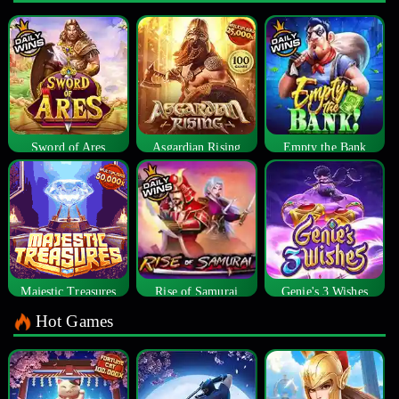
Sword of Ares
Asgardian Rising
Empty the Bank
Majestic Treasures
Rise of Samurai
Genie's 3 Wishes
Hot Games