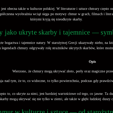
est obecna także w kulturze polskiej. W literaturze i sztuce chmury często 
spółczesna wyobraźnia wciąż sięga po motywy chmur w grach, filmach i literat
którymi kryją się nieodkryte skarby.
 jako ukryte skarby i tajemnice — symbo
te bogactwa i tajemnice natury. W starożytnej Grecji ukazywały niebo, na k
h legendach chmury odgrywały rolę strażników ukrytych skarbów, które możn
Opis
Wierzono, że chmury mogą ukrywać złoto, perły oraz magiczne przed
sja nad tym, że to, co widoczne, to tylko powierzchnia, podczas gdy prawdziw
sto to, co ukryte za nimi, jest bardziej wartościowe od tego, co jawne. Ta d
karby mogą ukrywać się nie tylko w ziemi, ale także w głębi ludzkiej duszy 
mur w kulturze i sztuce — od starożyt