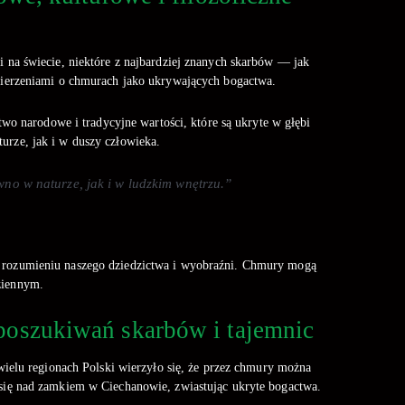
 i na świecie, niektóre z najbardziej znanych skarbów — jak
ierzeniami o chmurach jako ukrywających bogactwa.
wo narodowe i tradycyjne wartości, które są ukryte w głębi
urze, jak i w duszy człowieka.
no w naturze, jak i w ludzkim wnętrzu.”
w rozumieniu naszego dziedzictwa i wyobraźni. Chmury mogą
ziennym.
 poszukiwań skarbów i tajemnic
ielu regionach Polski wierzyło się, że przez chmury można
a się nad zamkiem w Ciechanowie, zwiastując ukryte bogactwa.