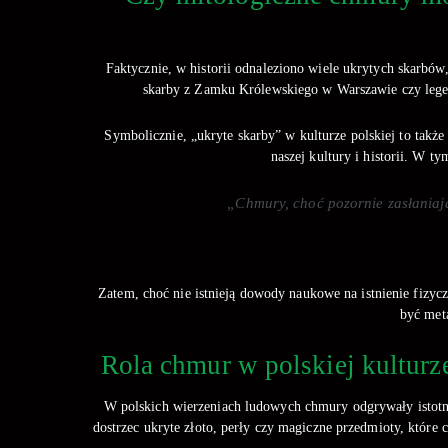
Faktycznie, w historii odnaleziono wiele ukrytych skarbów,
skarby z Zamku Królewskiego w Warszawie czy lege
Symbolicznie, „ukryte skarby” w kulturze polskiej to takż
naszej kultury i historii. W 
„Chmury, choć pozornie zasłaniają
Zatem, choć nie istnieją dowody naukowe na istnienie fiz
być met
Rola chmur w polskiej kulturz
W polskich wierzeniach ludowych chmury odgrywały istotną
dostrzec ukryte złoto, perły czy magiczne przedmioty, które