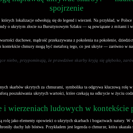
spojrzenie
 których lokalizacje odwołują się do legend i wierzeń. Na przykład, w Polsce
ndy o ukrytym złocie na Bursztynowym Szlaku — są powiązane z mitami i w
e wartości duchowe, mądrość przekazywana z pokolenia na pokolenie, dziedzict
tym kontekście chmury mogą być metaforą tego, co jest ukryte — zarówno w nat
ce niebo, przypominają, że prawdziwe skarby kryją się głęboko, zarów
ycznych skarbów ukrytych za chmurami, symbolika ta odgrywa kluczową rolę 
aforą poszukiwania ukrytych wartości, które czekają na odkrycie w życiu cod
e i wierzeniach ludowych w kontekście
 rolę jako elementy opowieści o ukrytych skarbach i bogactwach natury. W w
 chroniły duchy lub bóstwa. Przykładem jest legenda o chmurze, która ukazał