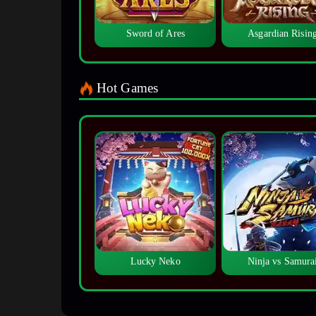
Sword of Ares
Asgardian Risin
Hot Games
Lucky Neko
Ninja vs Samura