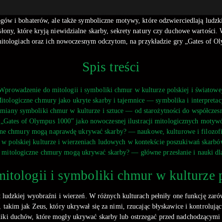
gów i bohaterów, ale także symboliczne motywy, które odzwierciedlają ludzki
ony, które kryją niewidzialne skarby, sekrety natury czy duchowe wartości. 
mitologiach oraz ich nowoczesnym odczytom, na przykładzie gry „Gates of O
Spis treści
Wprowadzenie do mitologii i symboliki chmur w kulturze polskiej i światowe
itologiczne chmury jako ukryte skarby i tajemnice — symbolika i interpretac
miany symboliki chmur w kulturze i sztuce — od starożytności do współczes
 „Gates of Olympus 1000” jako nowoczesnej ilustracji mitologicznych moty
ne chmury mogą naprawdę ukrywać skarby? — naukowe, kulturowe i filozofi
w polskiej kulturze i wierzeniach ludowych w kontekście poszukiwań skarbó
mitologiczne chmury mogą ukrywać skarby? — główne przesłanie i nauki dla
tologii i symboliki chmur w kulturze p
ludzkiej wyobraźni i wierzeń. W różnych kulturach pełniły one funkcję zaró
takim jak Zeus, który ukrywał się za nimi, rzucając błyskawice i kontrolując
niki duchów, które mogły ukrywać skarby lub ostrzegać przed nadchodzącymi