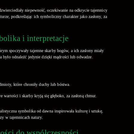
odzwierciedlały niepewność, oczekiwanie na odkrycie tajemnicy
urze, podkreślając ich symboliczny charakter jako zasłony, za
lika i interpretacje
tórym spoczywały tajemne skarby bogów, a ich zasłony miały
a było odnaleźć jedynie dzięki mądrości lub odwadze.
mioty, które chroniły duchy lub bóstwa.
e wartości i skarby kryją się głęboko, za zasłoną chmur.
ualistyczna symbolika od dawna inspirowała kulturę i sztukę,
czy w tajemnicach natury.
ności do współczesności