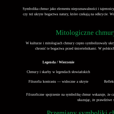
Symbolika chmur jako elementu niepoznawalności i tajemnicy j
czy też ukryte bogactwa natury, które czekają na odkrycie. W
Mitologiczne chmury
W kulturze i mitologiach chmury często symbolizowały ukry
chronić te bogactwa przed śmiertelnikami. W polskic
Legenda / Wierzenie
Chmury i skarby w legendach słowiańskich
Filozofia kontrastu — widoczne a ukryte
Reflek
Filozoficzne spojrzenie na symbolikę chmur wskazuje, że czę
ukazując, że prawdziwe s
Przemiany symboliki ch