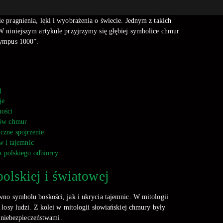
e pragnienia, lęki i wyobrażenia o świecie. Jednym z takich
W niniejszym artykule przyjrzymy się głębiej symbolice chmur
lympus 1000”.
j
je
ności
wów chmur
czne spojrzenie
w i tajemnic
 polskiego odbiorcy
olskiej i światowej
wno symbolu boskości, jak i ukrycia tajemnic. W mitologii
 losy ludzi. Z kolei w mitologii słowiańskiej chmury były
 niebezpieczeństwami.