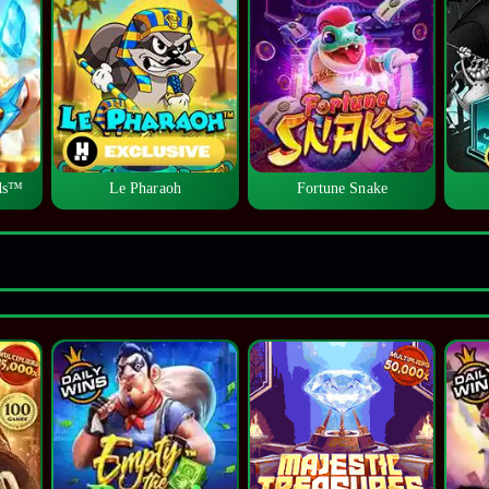
lds™
Le Pharaoh
Fortune Snake