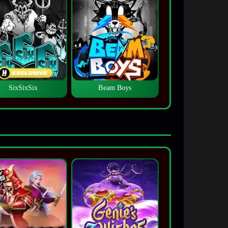
SixSixSix
Beam Boys