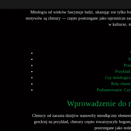
Mitologia od wieków fascynuje ludzi, ukazując nie tylko bo
motywów są chmury — często postrzegane jako tajemnicze zasł
w kulturze, 
M
Prze
Przykład
Czy mitologicz
Rola chmur 
Podsumowanie: Czy 
Wprowadzenie do mi
Chmury od zarania dziejów stanowiły nieodłączny element 
greckiej na przykład, chmury często towarzyszyły bogom, 
postrzegane jako noś