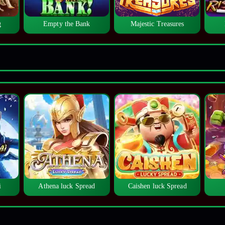
g
Empty the Bank
Majestic Treasures
i
Athena luck Spread
Caishen luck Spread