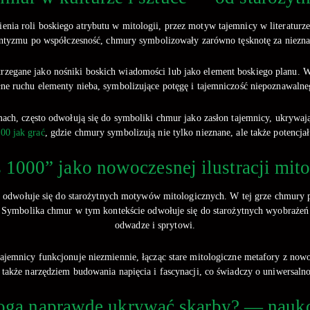
nia roli boskiego atrybutu w mitologii, przez motyw tajemnicy w literaturze
mantyzmu po współczesność, chmury symbolizowały zarówno tęsknotę za niezn
strzegane jako nośniki boskich wiadomości lub jako element boskiego planu.
łne ruchu elementy nieba, symbolizujące potęgę i tajemniczość niepoznawalne
mach, często odwołują się do symboliki chmur jako zasłon tajemnicy, ukrywa
00 jak grać
, gdzie chmury symbolizują nie tylko nieznane, ale także potencja
 1000” jako nowoczesnej ilustracji m
odwołuje się do starożytnych motywów mitologicznych. W tej grze chmury poja
ć. Symbolika chmur w tym kontekście odwołuje się do starożytnych wyobrażeń
odwadze i sprytowi.
tajemnicy funkcjonuje niezmiennie, łącząc stare mitologiczne metafory z now
 także narzędziem budowania napięcia i fascynacji, co świadczy o uniwersaln
gą naprawdę ukrywać skarby? — naukow