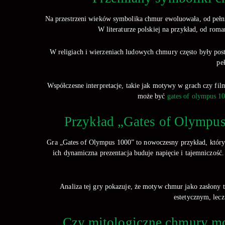
Na przestrzeni wieków symbolika chmur ewoluowała, od pełnie
W literaturze polskiej na przykład, od ro
W religiach i wierzeniach ludowych chmury często były po
pe
Współczesne interpretacje, takie jak motywy w grach czy fil
może być
gates of olympus 10
Przykład „Gates of Olympus
Gra „Gates of Olympus 1000” to nowoczesny przykład, który 
ich dynamiczna prezentacja buduje napięcie i tajemniczoś
Analiza tej gry pokazuje, że motyw chmur jako zasłony 
estetycznym, lecz
Czy mitologiczne chmury mo