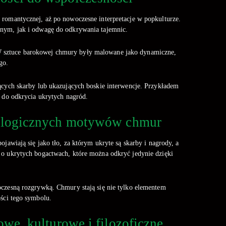
 romantycznej, aż po nowoczesne interpretacje w popkulturze.
anym, jak i odwagę do odkrywania tajemnic.
 W sztuce barokowej chmury były malowane jako dynamiczne,
go.
jących skarby lub ukazujących boskie interwencje. Przykładem
ł do odkrycia ukrytych nagród.
itologicznych motywów chmur
wiają się jako tło, za którym ukryte są skarby i nagrody, a
 o ukrytych bogactwach, które można odkryć jedynie dzięki
oczesną rozgrywką. Chmury stają się nie tylko elementem
ości tego symbolu.
e, kulturowe i filozoficzne