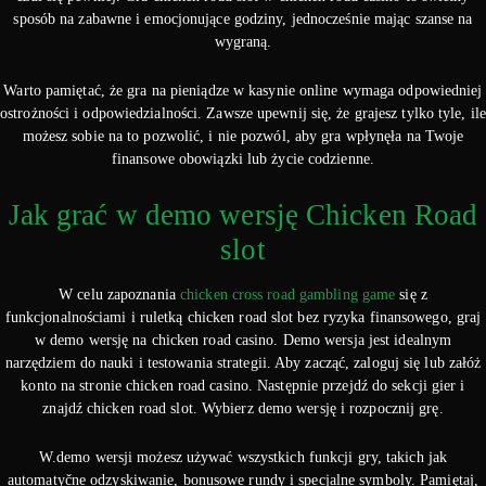
sposób na zabawne i emocjonujące godziny, jednocześnie mając szanse na
wygraną.
Warto pamiętać, że gra na pieniądze w kasynie online wymaga odpowiedniej
ostrożności i odpowiedzialności. Zawsze upewnij się, że grajesz tylko tyle, ile
możesz sobie na to pozwolić, i nie pozwól, aby gra wpłynęła na Twoje
finansowe obowiązki lub życie codzienne.
Jak grać w demo wersję Chicken Road
slot
W celu zapoznania
chicken cross road gambling game
się z
funkcjonalnościami i ruletką chicken road slot bez ryzyka finansowego, graj
w demo wersję na chicken road casino. Demo wersja jest idealnym
narzędziem do nauki i testowania strategii. Aby zacząć, zaloguj się lub załóż
konto na stronie chicken road casino. Następnie przejdź do sekcji gier i
znajdź chicken road slot. Wybierz demo wersję i rozpocznij grę.
W.demo wersji możesz używać wszystkich funkcji gry, takich jak
automatyčne odzyskiwanie, bonusowe rundy i specjalne symboly. Pamiętaj,