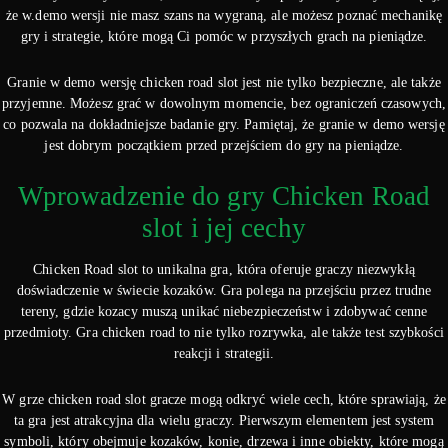
że w.demo wersji nie masz szans na wygraną, ale możesz poznać mechanikę
gry i strategie, które mogą Ci pomóc w przyszłych grach na pieniądze.
Granie w demo wersję chicken road slot jest nie tylko bezpieczne, ale także
przyjemne. Możesz grać w dowolnym momencie, bez ograniczeń czasowych,
co pozwala na dokładniejsze badanie gry. Pamiętaj, że granie w demo wersję
jest dobrym początkiem przed przejściem do gry na pieniądze.
Wprowadzenie do gry Chicken Road
slot i jej cechy
Chicken Road slot to unikalna gra, która oferuje graczy niezwykłą
doświadczenie w świecie kozaków. Gra polega na przejściu przez trudne
tereny, gdzie kozacy muszą unikać niebezpieczeństw i zdobywać cenne
przedmioty. Gra chicken road to nie tylko rozrywka, ale także test szybkości
reakcji i strategii.
W grze chicken road slot gracze mogą odkryć wiele cech, które sprawiają, że
ta gra jest atrakcyjna dla wielu graczy. Pierwszym elementem jest system
symboli, który obejmuje kozaków, konie, drzewa i inne obiekty, które mogą