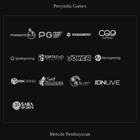
Penyedia Games
Metode Pembayaran