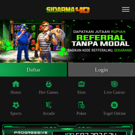
Beranda
Slot Online
Live Casino
Sportsbook
Arcade
Togel Online
Daftar
Login
Poker
Whatsapp
Home
Hot Games
Slots
Live Casino
Telegram
Sports
Arcade
Poker
Togel Online
Livechat