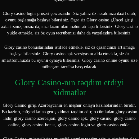
Glory casino login prosesi çox asandır. Siz yalnız öz hesabınıza daxil olub,
oyunu başlamağa başlaya bilərsiniz. Əgər siz Glory casino gÜncel girişi
axtarirsınız, onsuz da, sizə lazım olan məlumatı tapa bilərsiniz. Glory casino
yukle etməklə, siz öz oyun təcrübənizi daha da yaxşılaşdıra bilərsiniz.
Glory casino bonuslarından istifadə etməklə, siz öz qazancınızı artırmağa
başlaya bilərsiniz. Glory casino apk versiyasını əldə etməklə, siz öz
smartfonunuzda bu oyunu oynaya bilərsiniz. Glory casino online oyunu sizə
möhtəşəm təcrübə bəxş edəcək.
Glory Casino-nın təqdim etdiyi
xidmətlər
Glory Casino giriş, Azərbaycanın ən məşhur onlayn kazinolarından biridir.
Bu kazino, müştərilərinə geniş xidmət təqdim edir, o cümlədən glory casino
indir, glory casino azerbaijan, glory casino apk, glory casino, glory casino
online, glory casino bonus, glory casino login və glory casino yukle.