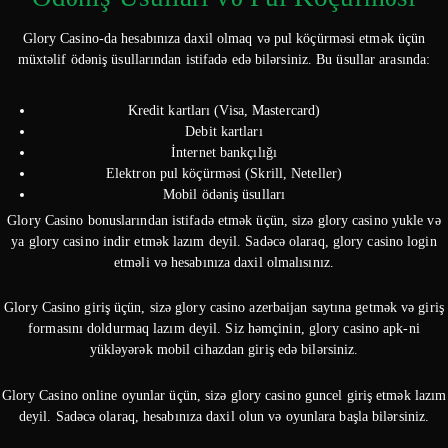
Glory Casino-da hesabınıza daxil olmaq və pul köçürməsi etmək üçün
müxtəlif ödəniş üsullarından istifadə edə bilərsiniz. Bu üsullar arasında:
Kredit kartları (Visa, Mastercard)
Debit kartları
İnternet bankçılığı
Elektron pul köçürməsi (Skrill, Neteller)
Mobil ödəniş üsulları
Glory Casino bonuslarından istifadə etmək üçün, sizə glory casino yukle və
ya glory casino indir etmək lazım deyil. Sadəcə olaraq, glory casino login
etməli və hesabınıza daxil olmalısınız.
Glory Casino giriş üçün, sizə glory casino azerbaijan saytına getmək və giriş
formasını doldurmaq lazım deyil. Siz həmçinin, glory casino apk-ni
yükləyərək mobil cihazdan giriş edə bilərsiniz.
Glory Casino online oyunlar üçün, sizə glory casino guncel giriş etmək lazım
deyil. Sadəcə olaraq, hesabınıza daxil olun və oyunlara başla bilərsiniz.