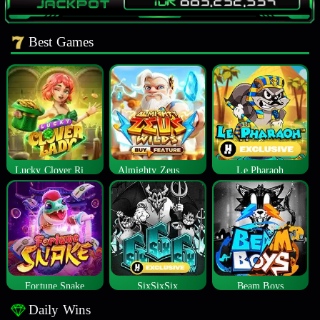
Best Games
Lucky Clover Riches
Almighty Zeus Wilds™
Le Pharaoh
Fortune Snake
SixSixSix
Beam Boys
Daily Wins