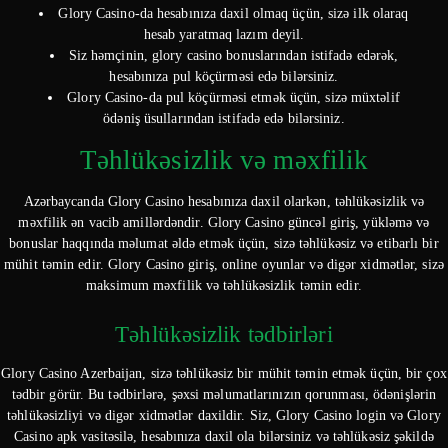
Glory Casino-da hesabınıza daxil olmaq üçün, sizə ilk olaraq
hesab yaratmaq lazım deyil.
Siz həmçinin, glory casino bonuslarından istifadə edərək,
hesabınıza pul köçürməsi edə bilərsiniz.
Glory Casino-da pul köçürməsi etmək üçün, sizə müxtəlif
ödəniş üsullarından istifadə edə bilərsiniz.
Təhlükəsizlik və məxfilik
Azərbaycanda Glory Casino hesabınıza daxil olarkən, təhlükəsizlik və
məxfilik ən vacib amillərdəndir. Glory Casino güncəl giriş, yükləmə və
bonuslar haqqında məlumat əldə etmək üçün, sizə təhlükəsiz və etibarlı bir
mühit təmin edir. Glory Casino giriş, online oyunlar və digər xidmətlər, sizə
maksimum məxfilik və təhlükəsizlik təmin edir.
Təhlükəsizlik tədbirləri
Glory Casino Azerbaijan, sizə təhlükəsiz bir mühit təmin etmək üçün, bir çox
tədbir görür. Bu tədbirlərə, şəxsi məlumatlarınızın qorunması, ödənişlərin
təhlükəsizliyi və digər xidmətlər daxildir. Siz, Glory Casino login və Glory
Casino apk vasitəsilə, hesabınıza daxil ola bilərsiniz və təhlükəsiz şəkildə