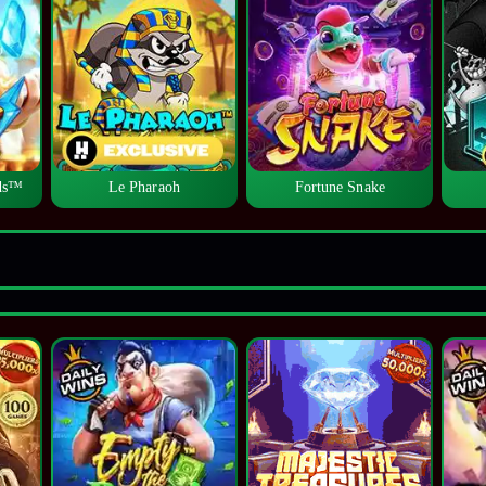
lds™
Le Pharaoh
Fortune Snake