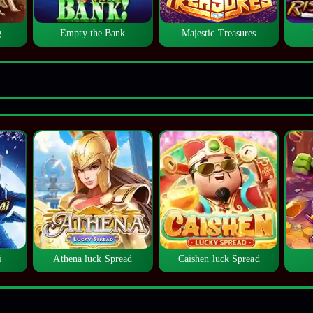
g
Empty the Bank
Majestic Treasures
i
Athena luck Spread
Caishen luck Spread