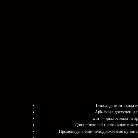
Впоследствии входа в
Apk-файл доступен для
win — диалоговый игор
Для ценителей настольных высту
Промокоды а еще неподражаемые купоны 