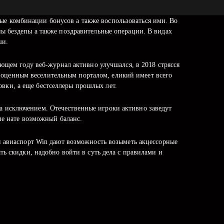
ые комбинации бонусов а также воспользоваться ими. Во
ы бездепы а также поздравительные операции.
В видах
ши.
ующем году веб-журнал активно улучшался, в 2018 стрясся
ноценным веселительным порталом, еликий имеет всего
вки, а еще бестселлеры прошлых лет.
ла исключением. Отечественные игроки активно заведут
ие нате возможный баланс.
 авиаспорт Win дают возможность возыметь акцессорные
ть скидки, надобно войти в суть дела с правилами и