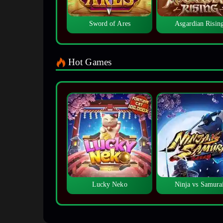
Sword of Ares
Asgardian Risin
Hot Games
Lucky Neko
Ninja vs Samura