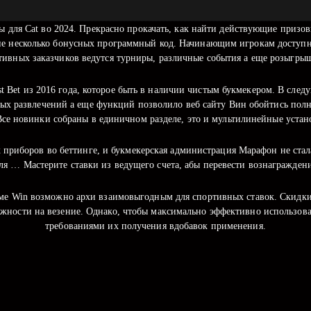
 для Cat во 2024. Прекрасно прокачать, как найти действующие призов
ние несколько бонусных программный код. Начинающим игрокам доступн
тивных заказчиков ведутся турниры, различные события а еще розыгры
 Bet из 2016 года, которое быть в наличии чистым букмекером. В след
ых развлечений а еще функций позволило веб сайту Вин обойтись пол
Все новинки собраны в единичном разделе, это и мультилинейные устано
 приборов во беттинге, и букмекерская администрация Марафон не ста
ля … Мастерите ставки из ведущего счета, абы перевести вознагражден
рме Win возможно архи взаимовыгодным для спортивных ставок. Скидки
ожности на везение. Однако, чтобы максимально эффективно использова
требованиями их получения вдобавок применения.