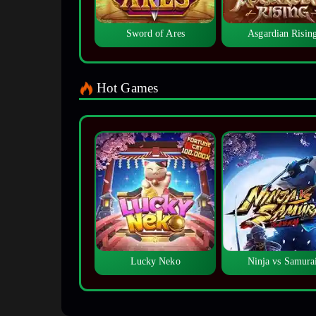
Sword of Ares
Asgardian Risin
Hot Games
Lucky Neko
Ninja vs Samura