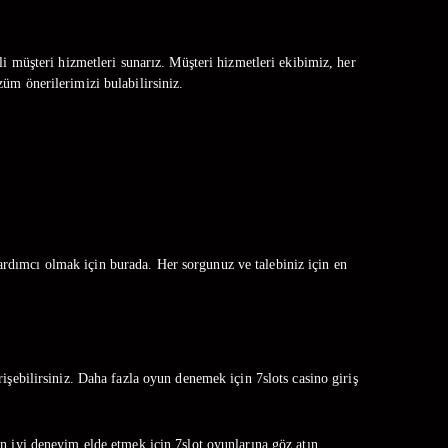
li müşteri hizmetleri sunarız. Müşteri hizmetleri ekibimiz, her
üm önerilerimizi bulabilirsiniz.
yardımcı olmak için burada. Her sorgunuz ve talebiniz için en
işebilirsiniz. Daha fazla oyun denemek için 7slots casino giriş
n en iyi deneyim elde etmek için 7slot oyunlarına göz atın.