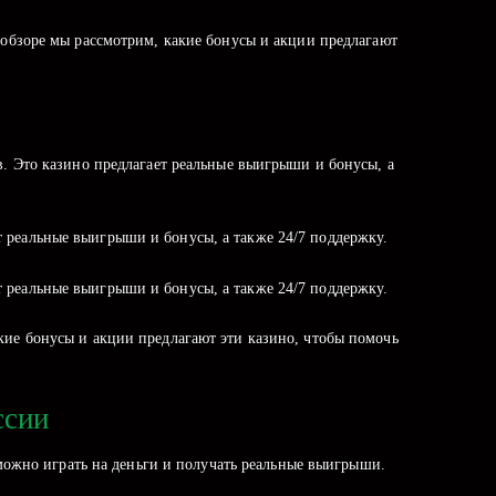
 обзоре мы рассмотрим, какие бонусы и акции предлагают
в. Это казино предлагает реальные выигрыши и бонусы, а
ет реальные выигрыши и бонусы, а также 24/7 поддержку.
ет реальные выигрыши и бонусы, а также 24/7 поддержку.
кие бонусы и акции предлагают эти казино, чтобы помочь
ссии
можно играть на деньги и получать реальные выигрыши.