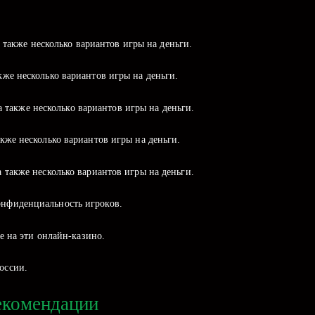
а также несколько вариантов игры на деньги.
акже несколько вариантов игры на деньги.
а также несколько вариантов игры на деньги.
акже несколько вариантов игры на деньги.
а также несколько вариантов игры на деньги.
онфиденциальность игроков.
е на эти онлайн-казино.
оссии.
екомендации