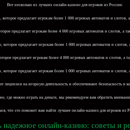
Вот несколько из лучших онлайн-казино для игроков из России:
, которое предлагает игрокам более 1 000 игровых автоматов и слотов, 
оторое предлагает игрокам более 4 000 игровых автоматов и слотов, а т
о, которое предлагает игрокам более 1 000 игровых автоматов и слотов, 
которое предлагает игрокам более 4 000 игровых автоматов и слотов, а т
о, которое предлагает игрокам более 1 000 игровых автоматов и слотов, 
ют лицензии на игорную деятельность и обеспечивают безопасность и к
но, где можно играть на деньги, мы рекомендуем вам обратить внимани
мся, что это поможет вам найти лучшее онлайн-казино для игроков из Р
ь надежное онлайн-казино: советы и р