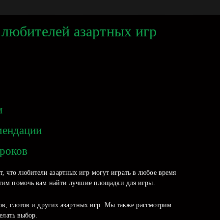
 любителей азартных игр
и
мендации
гроков
т, что любители азартных игр могут играть в любое время
хотим помочь вам найти лучшие площадки для игры.
в, слотов и других азартных игр. Мы также рассмотрим
елать выбор.