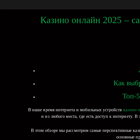
Казино онлайн 2025 – с
Как выб
Топ-5
В наше время интернета и мобильных устройств
казино 
и из любого места, где есть доступ к интернету.
В этом обзоре мы рассмотрим самые перспективные каз
основные пр