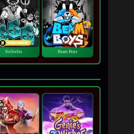
SixSixSix
Beam Boys