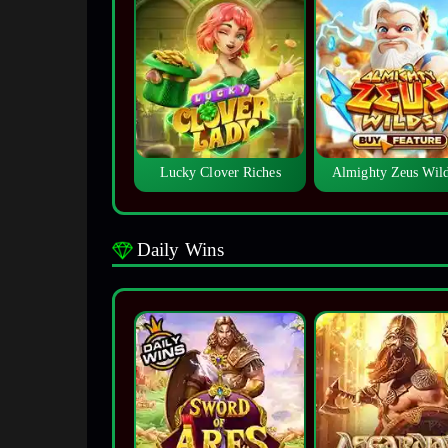
Lucky Clover Riches
Almighty Zeus Wi
Daily Wins