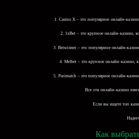
1. Casino X – это популярное онлайн-казино
2. 1xBet – это крупное онлайн-казино, к
3. Betwinner – это популярное онлайн-казин
4. Melbet – это крупное онлайн-казино, 
5. Parimatch – это популярное онлайн-казин
Все эти онлайн-казино име
Если вы ищете топ кази
Надее
Как выбрат