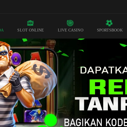
DA
SLOT ONLINE
LIVE CASINO
SPORTSBOOK