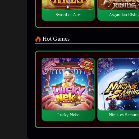
Sword of Ares
Asgardian Risin
Hot Games
Lucky Neko
Ninja vs Samura