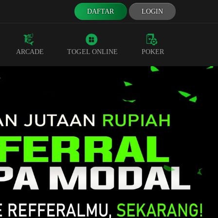
DAFTAR
LOGIN
ARCADE
TOGEL ONLINE
POKER