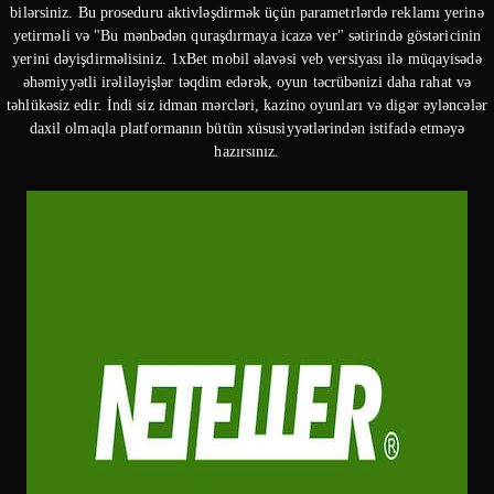
bilərsiniz. Bu proseduru aktivləşdirmək üçün parametrlərdə reklamı yerinə
yetirməli və "Bu mənbədən quraşdırmaya icazə ver" sətirində göstəricinin
yerini dəyişdirməlisiniz. 1xBet mobil əlavəsi veb versiyası ilə müqayisədə
əhəmiyyətli irəliləyişlər təqdim edərək, oyun təcrübənizi daha rahat və
təhlükəsiz edir. İndi siz idman mərcləri, kazino oyunları və digər əyləncələr
daxil olmaqla platformanın bütün xüsusiyyətlərindən istifadə etməyə
hazırsınız.