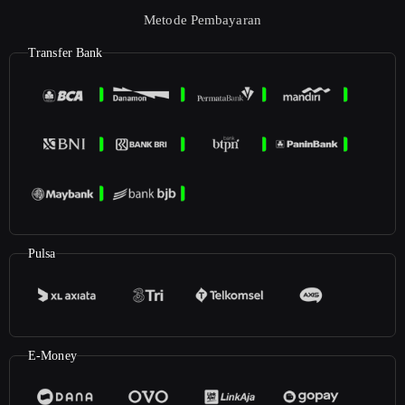
Metode Pembayaran
Transfer Bank
Pulsa
E-Money