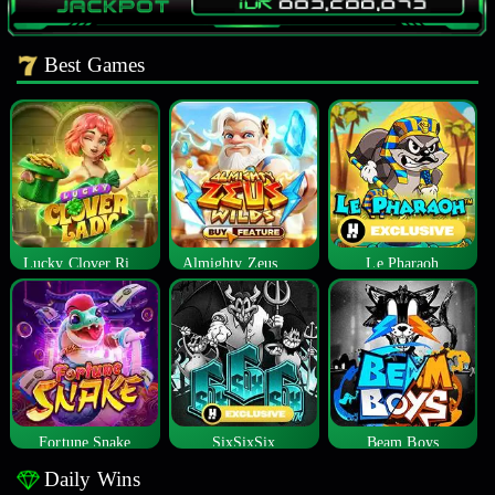
Best Games
Lucky Clover Riches
Almighty Zeus Wilds™
Le Pharaoh
Fortune Snake
SixSixSix
Beam Boys
Daily Wins