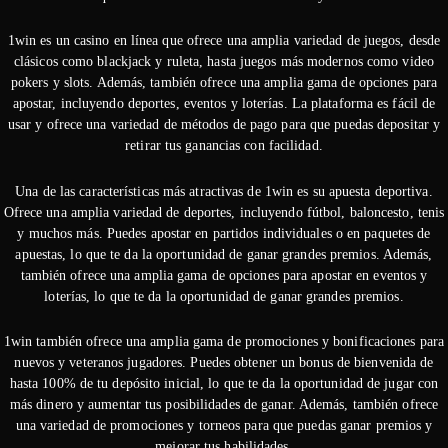
1win es un casino en línea que ofrece una amplia variedad de juegos, desde
clásicos como blackjack y ruleta, hasta juegos más modernos como video
pokers y slots. Además, también ofrece una amplia gama de opciones para
apostar, incluyendo deportes, eventos y loterías. La plataforma es fácil de
usar y ofrece una variedad de métodos de pago para que puedas depositar y
retirar tus ganancias con facilidad.
Una de las características más atractivas de 1win es su apuesta deportiva.
Ofrece una amplia variedad de deportes, incluyendo fútbol, baloncesto, tenis
y muchos más. Puedes apostar en partidos individuales o en paquetes de
apuestas, lo que te da la oportunidad de ganar grandes premios. Además,
también ofrece una amplia gama de opciones para apostar en eventos y
loterías, lo que te da la oportunidad de ganar grandes premios.
1win también ofrece una amplia gama de promociones y bonificaciones para
nuevos y veteranos jugadores. Puedes obtener un bonus de bienvenida de
hasta 100% de tu depósito inicial, lo que te da la oportunidad de jugar con
más dinero y aumentar tus posibilidades de ganar. Además, también ofrece
una variedad de promociones y torneos para que puedas ganar premios y
mejorar tus habilidades.