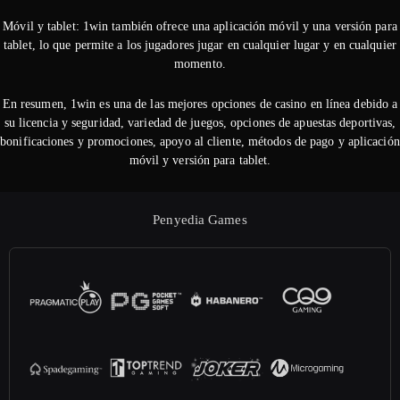
Móvil y tablet: 1win también ofrece una aplicación móvil y una versión para
tablet, lo que permite a los jugadores jugar en cualquier lugar y en cualquier
momento.
En resumen, 1win es una de las mejores opciones de casino en línea debido a
su licencia y seguridad, variedad de juegos, opciones de apuestas deportivas,
bonificaciones y promociones, apoyo al cliente, métodos de pago y aplicación
móvil y versión para tablet.
Penyedia Games