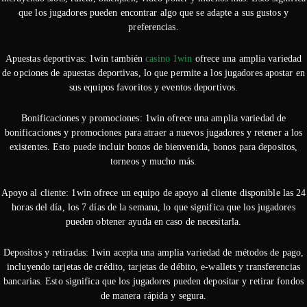
que los jugadores pueden encontrar algo que se adapte a sus gustos y
preferencias.
Apuestas deportivas: 1win también
casino 1win
ofrece una amplia variedad
de opciones de apuestas deportivas, lo que permite a los jugadores apostar en
sus equipos favoritos y eventos deportivos.
Bonificaciones y promociones: 1win ofrece una amplia variedad de
bonificaciones y promociones para atraer a nuevos jugadores y retener a los
existentes. Esto puede incluir bonos de bienvenida, bonos para depositos,
torneos y mucho más.
Apoyo al cliente: 1win ofrece un equipo de apoyo al cliente disponible las 24
horas del día, los 7 días de la semana, lo que significa que los jugadores
pueden obtener ayuda en caso de necesitarla.
Depositos y retiradas: 1win acepta una amplia variedad de métodos de pago,
incluyendo tarjetas de crédito, tarjetas de débito, e-wallets y transferencias
bancarias. Esto significa que los jugadores pueden depositar y retirar fondos
de manera rápida y segura.