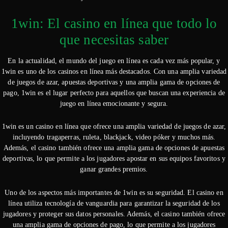
1win: El casino en línea que todo lo
que necesitas saber
En la actualidad, el mundo del juego en línea es cada vez más popular, y
1win es uno de los casinos en línea más destacados. Con una amplia variedad
de juegos de azar, apuestas deportivas y una amplia gama de opciones de
pago, 1win es el lugar perfecto para aquellos que buscan una experiencia de
juego en línea emocionante y segura.
1win es un casino en línea que ofrece una amplia variedad de juegos de azar,
incluyendo tragaperras, ruleta, blackjack, video póker y muchos más.
Además, el casino también ofrece una amplia gama de opciones de apuestas
deportivas, lo que permite a los jugadores apostar en sus equipos favoritos y
ganar grandes premios.
Uno de los aspectos más importantes de 1win es su seguridad. El casino en
línea utiliza tecnología de vanguardia para garantizar la seguridad de los
jugadores y proteger sus datos personales. Además, el casino también ofrece
una amplia gama de opciones de pago, lo que permite a los jugadores